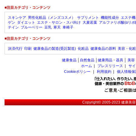
■注目カテゴリ・コンテンツ
スキンケア
男性化粧品（メンズコスメ）
サプリメント
機能性成分
エステ機
ゲン
ダイエット
エステ・サロン・スパ向け
大麦若葉
アルファリポ酸(αリポ
テイン
ブルーベリー
豆乳
寒天
車椅子
■注目カテゴリ・コンテンツ
決済代行
印刷
健康食品の製造(受託製造)
化粧品
健康食品の原料
美容・化粧
健康食品
│
自然食品
│
健康用品・器具
│
美容
ホーム
|
プレスリリース
|
サイ
Cookieポリシー
|
利用規約
|
個人情報保
Copyright© 2005-2023
健康美容