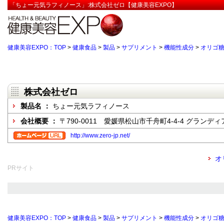
「ちょー元気ラフィノース」:株式会社ゼロ【健康美容EXPO】
健康美容EXPO：TOP
>
健康食品
>
製品
>
サプリメント
>
機能性成分
>
オリゴ
株式会社ゼロ
製品名 ：
ちょー元気ラフィノース
会社概要 ：
〒790-0011 愛媛県松山市千舟町4-4-4 グランデ
http://www.zero-jp.net/
オ
PRサイト
健康美容EXPO：TOP
>
健康食品
>
製品
>
サプリメント
>
機能性成分
>
オリゴ