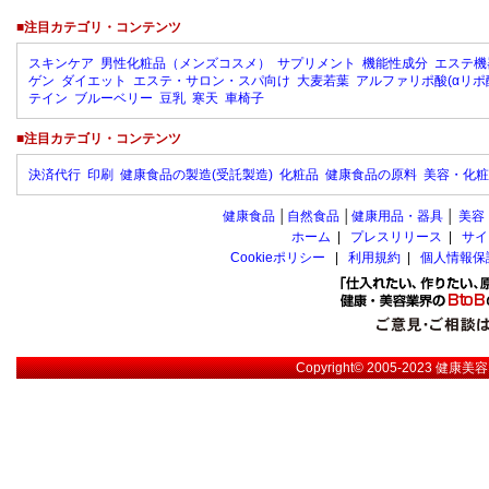
■注目カテゴリ・コンテンツ
スキンケア
男性化粧品（メンズコスメ）
サプリメント
機能性成分
エステ機
ゲン
ダイエット
エステ・サロン・スパ向け
大麦若葉
アルファリポ酸(αリポ
テイン
ブルーベリー
豆乳
寒天
車椅子
■注目カテゴリ・コンテンツ
決済代行
印刷
健康食品の製造(受託製造)
化粧品
健康食品の原料
美容・化粧
健康食品
│
自然食品
│
健康用品・器具
│
美容
ホーム
|
プレスリリース
|
サイ
Cookieポリシー
|
利用規約
|
個人情報保
Copyright© 2005-2023
健康美容