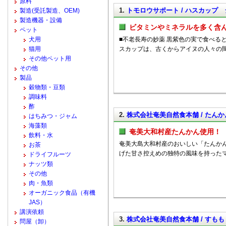
原料
1.
トモロウサポート / ハスカップ
製造(受託製造、OEM)
製造機器・設備
ビタミンやミネラルを多く含
ペット
犬用
■不老長寿の妙薬 黒紫色の実で食べる
猫用
スカップは、古くからアイヌの人々の
その他ペット用
その他
製品
穀物類・豆類
調味料
酢
2.
株式会社奄美自然食本舗 / たん
はちみつ・ジャム
海藻類
奄美大和村産たんかん使用！
飲料・水
奄美大島大和村産のおいしい「たんか
お茶
げた甘さ控えめの独特の風味を持った
ドライフルーツ
ナッツ類
その他
肉・魚類
オーガニック食品（有機
JAS）
講演依頼
3.
株式会社奄美自然食本舗 / すも
問屋（卸）