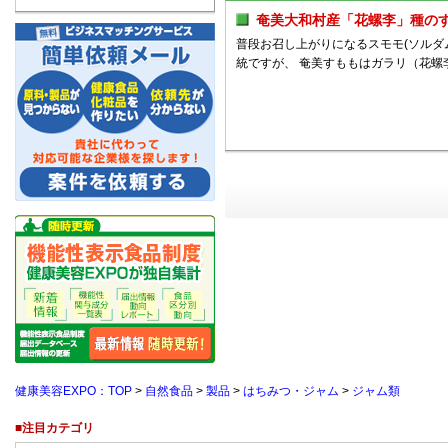
奄美大和村産「花螺李」種の
普段お召し上がりになるスモモ(ソルダ
統ですが、 奄美すももはガラリ（花螺
健康美容EXPO：TOP
>
自然食品
>
製品
>
はちみつ・ジャム
>
ジャム類
■注目カテゴリ