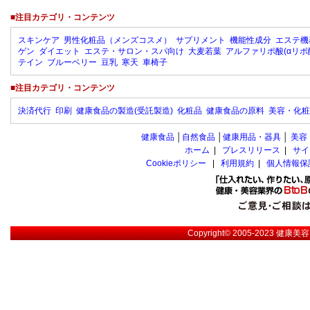
■注目カテゴリ・コンテンツ
スキンケア
男性化粧品（メンズコスメ）
サプリメント
機能性成分
エステ機
ゲン
ダイエット
エステ・サロン・スパ向け
大麦若葉
アルファリポ酸(αリポ
テイン
ブルーベリー
豆乳
寒天
車椅子
■注目カテゴリ・コンテンツ
決済代行
印刷
健康食品の製造(受託製造)
化粧品
健康食品の原料
美容・化粧
健康食品
│
自然食品
│
健康用品・器具
│
美容
ホーム
|
プレスリリース
|
サイ
Cookieポリシー
|
利用規約
|
個人情報保
Copyright© 2005-2023
健康美容