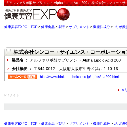
「アルファリポ酸サプリメント Alpha Lipoic Acid 200」:株式会社シン
健康美容EXPO：TOP
>
健康食品
>
製品
>
サプリメント
>
機能性成分
>
αリポ酸
株式会社シンコー・サイエンス・コーポレーショ
製品名 ：
アルファリポ酸サプリメント Alpha Lipoic Acid 200
会社概要 ：
〒544-0012 大阪府大阪市生野区巽西 1-10-16
http://www.shinko-technical.co.jp/topics/ala200.html
α
PRサイト
健康美容EXPO：TOP
>
健康食品
>
製品
>
サプリメント
>
機能性成分
>
αリポ酸