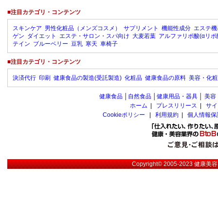
■注目カテゴリ・コンテンツ
スキンケア
男性化粧品（メンズコスメ）
サプリメント
機能性成分
エステ機
ゲン
ダイエット
エステ・サロン・スパ向け
大麦若葉
アルファリポ酸(αリポ
テイン
ブルーベリー
豆乳
寒天
車椅子
■注目カテゴリ・コンテンツ
決済代行
印刷
健康食品の製造(受託製造)
化粧品
健康食品の原料
美容・化粧
健康食品
│
自然食品
│
健康用品・器具
│
美容
ホーム
|
プレスリリース
|
サイ
Cookieポリシー
|
利用規約
|
個人情報保
Copyright© 2005-2023
健康美容