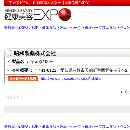
「宇金茶100%」:昭和製薬株式会社【健康美容EXPO】
健康美容EXPO：TOP
>
健康食品
>
製品
>
ハーブ
>
東洋ハーブ加工食品
>
ウコ
昭和製薬株式会社
製品名 ：
宇金茶100%
会社概要 ：
〒441-8122 愛知県豊橋市天伯町字西雲雀ヶ丘4-2
http://www.showaseiyaku.co.jp/list.htm
ウ
PRサイト
健康美容EXPO：TOP
>
健康食品
>
製品
>
ハーブ
>
東洋ハーブ加工食品
>
ウコ