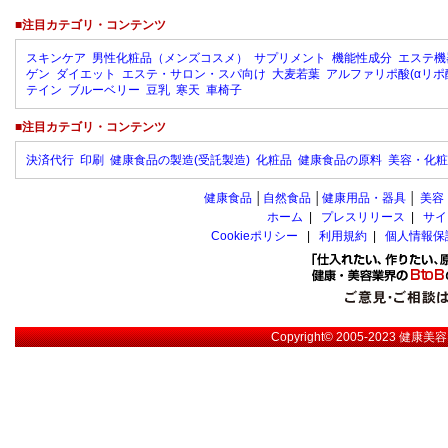
■注目カテゴリ・コンテンツ
スキンケア
男性化粧品（メンズコスメ）
サプリメント
機能性成分
エステ機
ゲン
ダイエット
エステ・サロン・スパ向け
大麦若葉
アルファリポ酸(αリポ
テイン
ブルーベリー
豆乳
寒天
車椅子
■注目カテゴリ・コンテンツ
決済代行
印刷
健康食品の製造(受託製造)
化粧品
健康食品の原料
美容・化粧
健康食品
│
自然食品
│
健康用品・器具
│
美容
ホーム
|
プレスリリース
|
サイ
Cookieポリシー
|
利用規約
|
個人情報保
Copyright© 2005-2023
健康美容