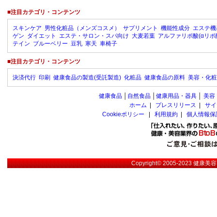
■注目カテゴリ・コンテンツ
スキンケア
男性化粧品（メンズコスメ）
サプリメント
機能性成分
エステ機
ゲン
ダイエット
エステ・サロン・スパ向け
大麦若葉
アルファリポ酸(αリポ
テイン
ブルーベリー
豆乳
寒天
車椅子
■注目カテゴリ・コンテンツ
決済代行
印刷
健康食品の製造(受託製造)
化粧品
健康食品の原料
美容・化粧
健康食品
│
自然食品
│
健康用品・器具
│
美容
ホーム
|
プレスリリース
|
サイ
Cookieポリシー
|
利用規約
|
個人情報保
Copyright© 2005-2023
健康美容