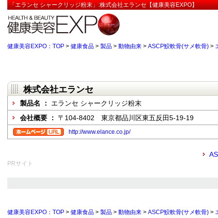
「エランセ シャークリッジ粉末」:株式会社エランセ【健康美容EXPO】
健康美容EXPO：TOP
>
健康食品
>
製品
>
動物由来
>
ASCP鮫軟骨(サメ軟骨)
>
株式会社エランセ
製品名 ：
エランセ シャークリッジ粉末
会社概要 ：
〒104-8402 東京都品川区東五反田5-19-19
http://www.elance.co.jp/
A
PRサイト
健康美容EXPO：TOP
>
健康食品
>
製品
>
動物由来
>
ASCP鮫軟骨(サメ軟骨)
>