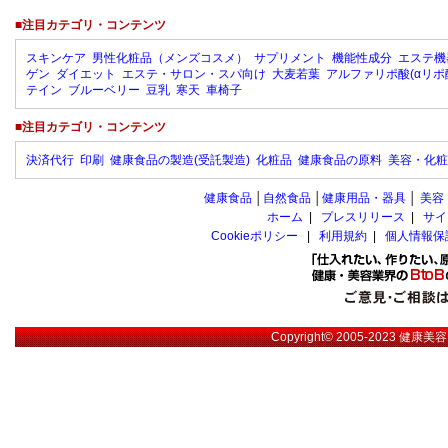
■注目カテゴリ・コンテンツ
スキンケア
男性化粧品（メンズコスメ）
サプリメント
機能性成分
エステ機
ゲン
ダイエット
エステ・サロン・スパ向け
大麦若葉
アルファリポ酸(αリポ
テイン
ブルーベリー
豆乳
寒天
車椅子
■注目カテゴリ・コンテンツ
決済代行
印刷
健康食品の製造(受託製造)
化粧品
健康食品の原料
美容・化粧
健康食品
│
自然食品
│
健康用品・器具
│
美容
ホーム
|
プレスリリース
|
サイ
Cookieポリシー
|
利用規約
|
個人情報保
Copyright© 2005-2023
健康美容