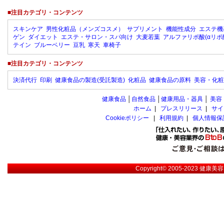
■注目カテゴリ・コンテンツ
スキンケア
男性化粧品（メンズコスメ）
サプリメント
機能性成分
エステ機
ゲン
ダイエット
エステ・サロン・スパ向け
大麦若葉
アルファリポ酸(αリポ
テイン
ブルーベリー
豆乳
寒天
車椅子
■注目カテゴリ・コンテンツ
決済代行
印刷
健康食品の製造(受託製造)
化粧品
健康食品の原料
美容・化粧
健康食品
│
自然食品
│
健康用品・器具
│
美容
ホーム
|
プレスリリース
|
サイ
Cookieポリシー
|
利用規約
|
個人情報保
Copyright© 2005-2023
健康美容