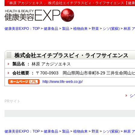
「林原 アカジソエキス 」:株式会社エイチプラスビィ・ライフサイエンス【健康
健康美容EXPO：TOP
>
健康食品
>
製品
>
植物由来
>
野菜
>
シソ(紫蘇)
>
林原 
株式会社エイチプラスビィ・ライフサイエンス
製品名 ：
林原 アカジソエキス
会社概要 ：
〒700-0903 岡山県岡山市幸町8-29 三井生命岡山
http://www.life-web.co.jp/
シ
PRサイト
健康美容EXPO：TOP
>
健康食品
>
製品
>
植物由来
>
野菜
>
シソ(紫蘇)
>
林原 