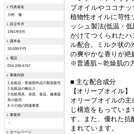
ブオイルやココナッ
代表者名
川村 修
植物性オイルに苛性
設立年月
ッシュ製法(低温・
1961年9月
かけてつくられたハ
資本金
ル配合。ミルク状の
20,000千円
の爽やかな香りが絶
電話
※普通肌～乾燥肌の
054-208-6767
事業内容
■ 主な配合成分
1.化粧品・医薬部外品の製造販売
2.化粧品の輸出入
【オリーブオイル】
3.化粧用具、容器、食品、健康器
オリーブオイルの主
具の販売
4.その他の関連事業
じ構造をもっていま
事業所
す。また、優れた抗
－
まれています。
ホームページ