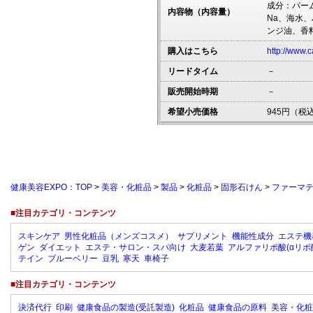
成分：パー
内容物（内容量）
Na、海水
ンジ油、香
購入はこちら
http://www.
リードタイム
－
販売開始時期
－
希望小売価格
945円（税
健康美容EXPO：TOP
>
美容・化粧品
>
製品
>
化粧品
>
固形石けん
>
ファーマ
■注目カテゴリ・コンテンツ
スキンケア
男性化粧品（メンズコスメ）
サプリメント
機能性成分
エステ機
ゲン
ダイエット
エステ・サロン・スパ向け
大麦若葉
アルファリポ酸(αリポ
テイン
ブルーベリー
豆乳
寒天
車椅子
■注目カテゴリ・コンテンツ
決済代行
印刷
健康食品の製造(受託製造)
化粧品
健康食品の原料
美容・化粧