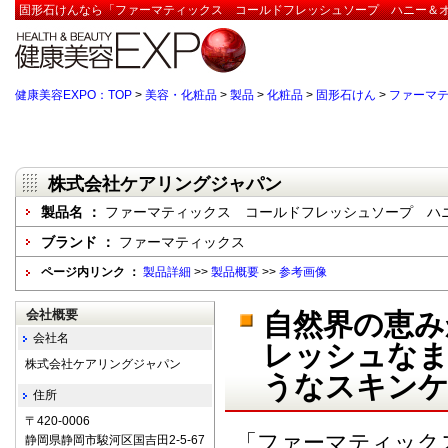
固形石けんなら「ファーマティックス コールドフレッシュソープ ハニー＆オ
健康美容EXPO：TOP
>
美容・化粧品
>
製品
>
化粧品
>
固形石けん
>
ファーマ
株式会社ケアリングジャパン
製品名 ：
ファーマティックス コールドフレッシュソープ ハ
ブランド ：
ファーマティックス
ページ内リンク ：
製品詳細
>>
製品概要
>>
参考画像
会社概要
自然界の恵み
会社名
レッシュなま
株式会社ケアリングジャパン
うなスキンケ
住所
〒420-0006
「ファーマティック
静岡県静岡市駿河区国吉田2-5-67