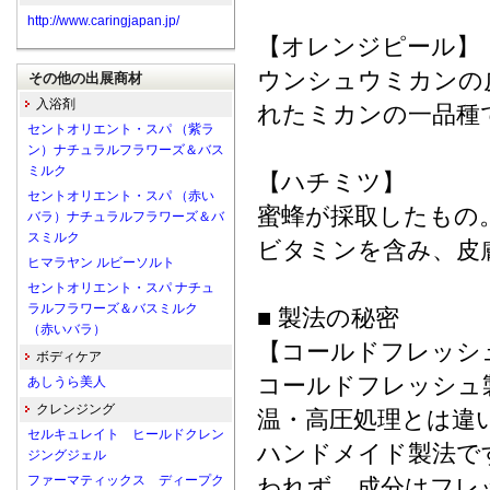
http://www.caringjapan.jp/
【オレンジピール】
ウンシュウミカンの
その他の出展商材
入浴剤
れたミカンの一品種
セントオリエント・スパ （紫ラ
ン）ナチュラルフラワーズ＆バス
ミルク
【ハチミツ】
セントオリエント・スパ （赤い
蜜蜂が採取したもの
バラ）ナチュラルフラワーズ＆バ
スミルク
ビタミンを含み、皮
ヒマラヤン ルビーソルト
セントオリエント・スパ ナチュ
ラルフラワーズ＆バスミルク
■ 製法の秘密
（赤いバラ）
【コールドフレッシ
ボディケア
コールドフレッシュ
あしうら美人
クレンジング
温・高圧処理とは違
セルキュレイト ヒールドクレン
ハンドメイド製法で
ジングジェル
ファーマティックス ディープク
われず、成分はフレ