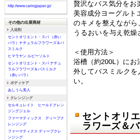
贅沢なバス気分をお
http://www.caringjapan.jp/
美容成分ヨーグルト
のキメを整えながら
その他の出展商材
入浴剤
うるおいを与え乾燥
セントオリエント・スパ （赤い
バラ）ナチュラルフラワーズ＆バ
スミルク
＜使用方法＞
ヒマラヤン ルビーソルト
浴槽（約200L）
セントオリエント・スパ ナチュ
ラルフラワーズ＆バスミルク
外してバスミルクを
（赤いバラ）
い。
ボディケア
あしうら美人
クレンジング
セルキュレイト ヒールドクレン
ジングジェル
セントオリエ
ファーマティックス ディープク
ラワーズ＆バ
レンジング
ファーマティクス ディープクレ
ンジング