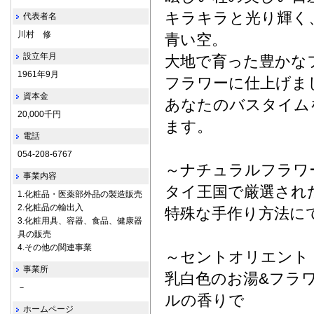
キラキラと光り輝く
代表者名
川村 修
青い空。
設立年月
大地で育った豊かな
1961年9月
フラワーに仕上げま
資本金
あなたのバスタイム
20,000千円
ます。
電話
054-208-6767
～ナチュラルフラワ
事業内容
タイ王国で厳選され
1.化粧品・医薬部外品の製造販売
2.化粧品の輸出入
特殊な手作り方法に
3.化粧用具、容器、食品、健康器
具の販売
4.その他の関連事業
～セントオリエント
事業所
乳白色のお湯&フラ
－
ルの香りで
ホームページ