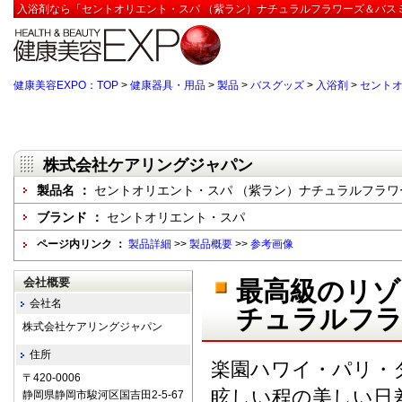
入浴剤なら「セントオリエント・スパ （紫ラン）ナチュラルフラワーズ＆バスミ
健康美容EXPO：TOP
>
健康器具・用品
>
製品
>
バスグッズ
>
入浴剤
>
セントオ
株式会社ケアリングジャパン
製品名 ：
セントオリエント・スパ （紫ラン）ナチュラルフラワ
ブランド ：
セントオリエント・スパ
ページ内リンク ：
製品詳細
>>
製品概要
>>
参考画像
会社概要
最高級のリゾ
会社名
チュラルフラ
株式会社ケアリングジャパン
住所
楽園ハワイ・パリ・
〒420-0006
眩しい程の美しい日
静岡県静岡市駿河区国吉田2-5-67