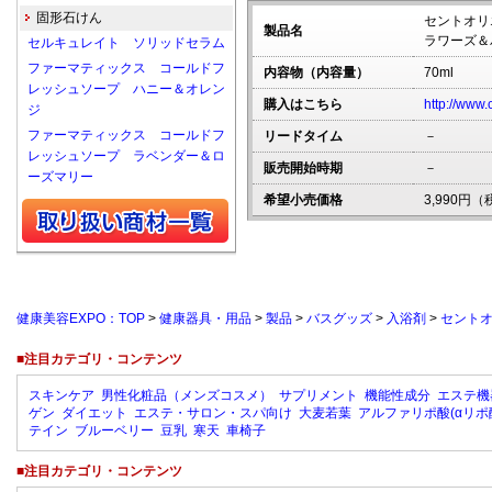
固形石けん
セントオリ
製品名
ラワーズ＆
セルキュレイト ソリッドセラム
ファーマティックス コールドフ
内容物（内容量）
70ml
レッシュソープ ハニー＆オレン
購入はこちら
http://www.
ジ
ファーマティックス コールドフ
リードタイム
－
レッシュソープ ラベンダー＆ロ
販売開始時期
－
ーズマリー
希望小売価格
3,990円
健康美容EXPO：TOP
>
健康器具・用品
>
製品
>
バスグッズ
>
入浴剤
>
セントオ
■注目カテゴリ・コンテンツ
スキンケア
男性化粧品（メンズコスメ）
サプリメント
機能性成分
エステ機
ゲン
ダイエット
エステ・サロン・スパ向け
大麦若葉
アルファリポ酸(αリポ
テイン
ブルーベリー
豆乳
寒天
車椅子
■注目カテゴリ・コンテンツ