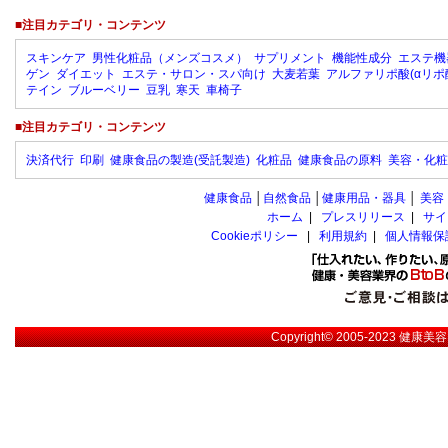
■注目カテゴリ・コンテンツ
スキンケア
男性化粧品（メンズコスメ）
サプリメント
機能性成分
エステ機
ゲン
ダイエット
エステ・サロン・スパ向け
大麦若葉
アルファリポ酸(αリポ
テイン
ブルーベリー
豆乳
寒天
車椅子
■注目カテゴリ・コンテンツ
決済代行
印刷
健康食品の製造(受託製造)
化粧品
健康食品の原料
美容・化粧
健康食品
│
自然食品
│
健康用品・器具
│
美容
ホーム
|
プレスリリース
|
サイ
Cookieポリシー
|
利用規約
|
個人情報保
Copyright© 2005-2023
健康美容