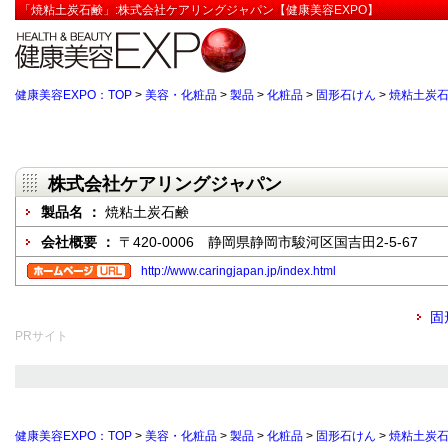
「焼粘土炭石鹸」:株式会社ケアリングジャパン【健康美容EXPO】
健康美容EXPO：TOP
>
美容・化粧品
>
製品
>
化粧品
>
固形石けん
>
焼粘土炭
株式会社ケアリングジャパン
製品名 ：
焼粘土炭石鹸
会社概要 ：
〒420-0006 静岡県静岡市駿河区国吉田2-5-67
http://www.caringjapan.jp/index.html
固
PRサイト
健康美容EXPO：TOP
>
美容・化粧品
>
製品
>
化粧品
>
固形石けん
>
焼粘土炭