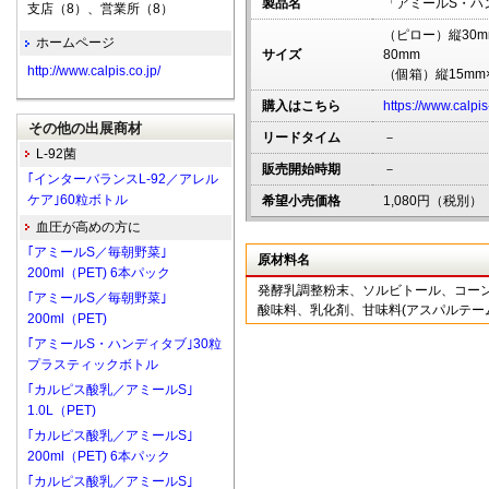
製品名
「アミールS・ハ
支店（8）、営業所（8）
（ピロー）縦30m
ホームページ
サイズ
8
http://www.calpis.co.jp/
（個箱）縦15mm×
購入はこちら
https://www.calpi
その他の出展商材
リードタイム
－
L-92菌
販売開始時期
－
｢インターバランスL-92／アレル
ケア｣60粒ボトル
希望小売価格
1,080円（税別）
血圧が高めの方に
｢アミールS／毎朝野菜｣
原材料名
200ml（PET) 6本パック
発酵乳調整粉末、ソルビトール、コー
｢アミールS／毎朝野菜｣
酸味料、乳化剤、甘味料(アスパルテー
200ml（PET)
｢アミールS・ハンディタブ｣30粒
プラスティックボトル
｢カルピス酸乳／アミールS｣
1.0L（PET)
｢カルピス酸乳／アミールS｣
200ml（PET) 6本パック
｢カルピス酸乳／アミールS｣