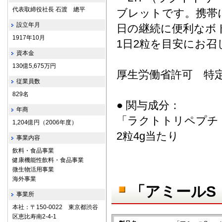
代表取締役社長 石渡 總平
ブレットです。携帯
設立年月
日の継続に便利なボ
1917年10月
1日2粒を目安にお
資本金
130億5,675万円
厚生労働省許可 特
従業員数
829名
● 関与成分：
年商
「ラクトトリペプチド」（
1,204億円（2006年度）
2粒4g当たり
事業内容
飲料・食品事業
健康機能性飲料・食品事業
微生物活用事業
海外事業
「アミールS
事業所
本社：〒150-0022 東京都渋谷
区恵比寿南2-4-1