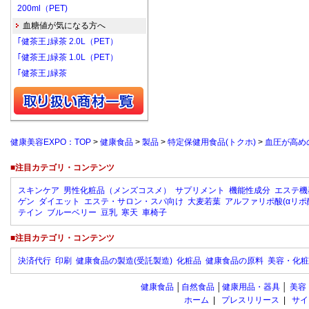
200ml（PET)
血糖値が気になる方へ
｢健茶王｣緑茶 2.0L（PET）
｢健茶王｣緑茶 1.0L（PET）
｢健茶王｣緑茶
健康美容EXPO：TOP
>
健康食品
>
製品
>
特定保健用食品(トクホ)
>
血圧が高め
■注目カテゴリ・コンテンツ
スキンケア
男性化粧品（メンズコスメ）
サプリメント
機能性成分
エステ機
ゲン
ダイエット
エステ・サロン・スパ向け
大麦若葉
アルファリポ酸(αリポ
テイン
ブルーベリー
豆乳
寒天
車椅子
■注目カテゴリ・コンテンツ
決済代行
印刷
健康食品の製造(受託製造)
化粧品
健康食品の原料
美容・化粧
健康食品
│
自然食品
│
健康用品・器具
│
美容
ホーム
|
プレスリリース
|
サイ