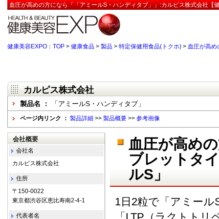
血圧が高めの方になら「「アミールS・ハンディタブ」」:カルピス株式会社【健
健康美容EXPO：TOP
>
健康食品
>
製品
>
特定保健用食品(トクホ)
>
血圧が高め
カルピス株式会社
製品名 ：
「アミールS・ハンディタブ」
ページ内リンク ：
製品詳細
>>
製品概要
>>
参考画像
会社概要
血圧が高めの
会社名
ブレットタ
カルピス株式会社
ルS」
住所
〒150-0022
1日2粒で「アミール
東京都渋谷区恵比寿南2-4-1
「LTP（ラクトト
代表者名