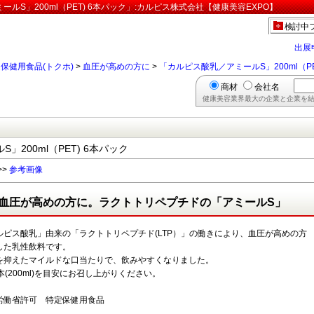
S」200ml（PET) 6本パック」:カルピス株式会社【健康美容EXPO】
検討中
出展
保健用食品(トクホ)
>
血圧が高めの方に
>
「カルピス酸乳／アミールS」200ml（PE
商材
会社名
健康美容業界最大の企業と企業を結
200ml（PET) 6本パック
>>
参考画像
血圧が高めの方に。ラクトトリペプチドの「アミールS」
ルピス酸乳」由来の「ラクトトリペプチド(LTP）」の働きにより、血圧が高めの方
した乳性飲料です。
を抑えたマイルドな口当たりで、飲みやすくなりました。
本(200ml)を目安にお召し上がりください。
労働省許可 特定保健用食品