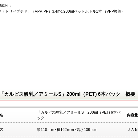
与成分：
トトリペプチド」（VPP,IPP）3.4mg/200mlペットボトル1本 （VPP換算)
「カルピス酸乳／アミールS」200ml（PET) 6本パック 概要
「カルピス酸乳／アミールS」200ml（PET) 6本パ
名
内容量
ック
ズ
縦110ｍｍ×横162ｍｍ×高さ139ｍｍ
ＪＡＮ