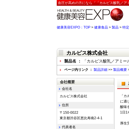
血圧が高めの方になら「「カルピス酸乳／アミール
健康美容EXPO：TOP
>
健康食品
>
製品
>
特定
カルピス株式会社
製品名 ：
「カルピス酸乳／アミールS」
ページ内リンク ：
製品詳細
>>
製品概要
会社概要
会社名
「カ
カルピス株式会社
に適
住所
酸味
1日1
〒150-0022
東京都渋谷区恵比寿南2-4-1
厚生
代表者名