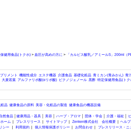
保健用食品(トクホ)
>
血圧が高めの方に
>
「カルピス酸乳／アミールS」200ml（PE
プリメント
機能性成分
エステ機器
介護食品
基礎化粧品
青ミカン(青みかん)
青汁
大麦若葉
アルファリポ酸(αリポ酸)
ピクノジェノール
黒酢
特定保健用食品(トク
化粧品
健康食品の原料
美容・化粧品の製造
健康食品の機器設備
自然食品
│
健康用品・器具
│
美容
│
ハーブ・アロマ
│
団体・学会
│
介護・福祉
│
ホーム
|
プレスリリース
|
サイトマップ
|
Zenken株式会社 会社概要
|
ヘルプ
ポリシー
|
利用規約
|
個人情報保護ポリシー
|
お問合わせ
|
プレスリリース・ニ