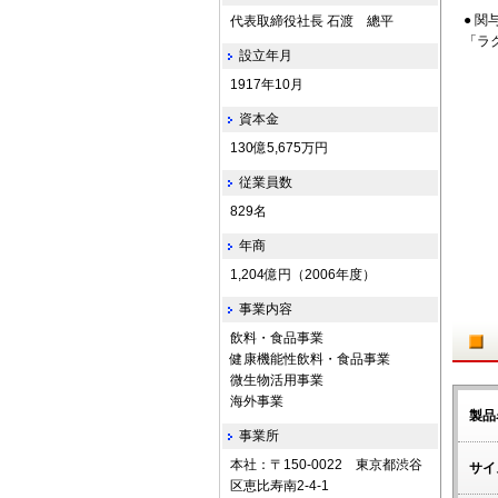
● 関
代表取締役社長 石渡 總平
「ラク
設立年月
1917年10月
資本金
130億5,675万円
従業員数
829名
年商
1,204億円（2006年度）
事業内容
飲料・食品事業
健康機能性飲料・食品事業
微生物活用事業
海外事業
製品
事業所
本社：〒150-0022 東京都渋谷
サイ
区恵比寿南2-4-1