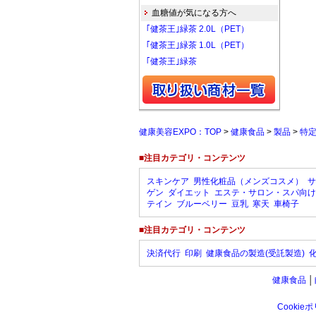
血糖値が気になる方へ
｢健茶王｣緑茶 2.0L（PET）
｢健茶王｣緑茶 1.0L（PET）
｢健茶王｣緑茶
健康美容EXPO：TOP
>
健康食品
>
製品
>
特定
■注目カテゴリ・コンテンツ
スキンケア
男性化粧品（メンズコスメ）
サ
ゲン
ダイエット
エステ・サロン・スパ向け
テイン
ブルーベリー
豆乳
寒天
車椅子
■注目カテゴリ・コンテンツ
決済代行
印刷
健康食品の製造(受託製造)
健康食品
│
Cookie