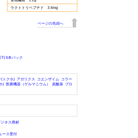
食物繊維 1.2g
ラクトトリペプチド 3.4mg
ページの先頭へ
T) 6本パック
(トクホ)
アガリクス
コエンザイム
コラー
ホ)
医療機器（ゲルマニウム）
炭酸泉
プロ
ビジネス商材
ュース受付