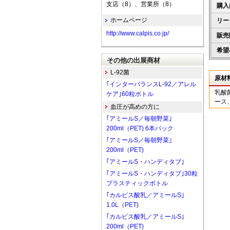
支店（8）、営業所（8）
購入
ホームページ
リー
http://www.calpis.co.jp/
販売
希望
その他の出展商材
L-92菌
原材
｢インターバランスL-92／アレル
乳酸
ケア｣60粒ボトル
ース
血圧が高めの方に
｢アミールS／毎朝野菜｣
200ml（PET) 6本パック
｢アミールS／毎朝野菜｣
200ml（PET)
｢アミールS・ハンディタブ｣
｢アミールS・ハンディタブ｣30粒
プラスティックボトル
｢カルピス酸乳／アミールS｣
1.0L（PET)
｢カルピス酸乳／アミールS｣
200ml（PET)