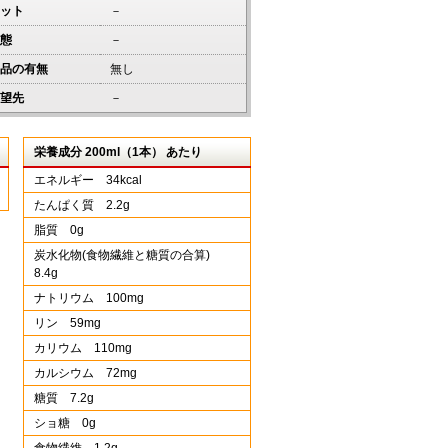
ット
－
態
－
品の有無
無し
望先
－
栄養成分 200ml（1本） あたり
エネルギー 34kcal
たんぱく質 2.2g
脂質 0g
炭水化物(食物繊維と糖質の合算)
8.4g
ナトリウム 100mg
リン 59mg
カリウム 110mg
カルシウム 72mg
糖質 7.2g
ショ糖 0g