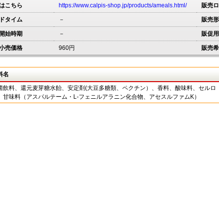
はこちら
https://www.calpis-shop.jp/products/ameals.html/
販売ロ
ドタイム
－
販売形
開始時期
－
販促用
小売価格
960円
販売希
料名
菌飲料、還元麦芽糖水飴、安定剤(大豆多糖類、ペクチン）、香料、酸味料、セルロ
、甘味料（アスパルテーム・L-フェニルアラニン化合物、アセスルファムK）