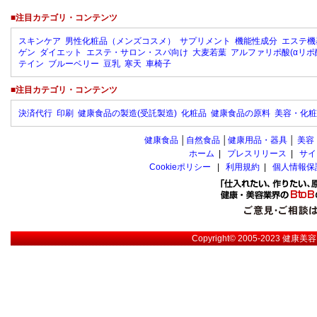
■注目カテゴリ・コンテンツ
スキンケア
男性化粧品（メンズコスメ）
サプリメント
機能性成分
エステ機
ゲン
ダイエット
エステ・サロン・スパ向け
大麦若葉
アルファリポ酸(αリポ
テイン
ブルーベリー
豆乳
寒天
車椅子
■注目カテゴリ・コンテンツ
決済代行
印刷
健康食品の製造(受託製造)
化粧品
健康食品の原料
美容・化粧
健康食品
│
自然食品
│
健康用品・器具
│
美容
ホーム
|
プレスリリース
|
サイ
Cookieポリシー
|
利用規約
|
個人情報保
Copyright© 2005-2023
健康美容