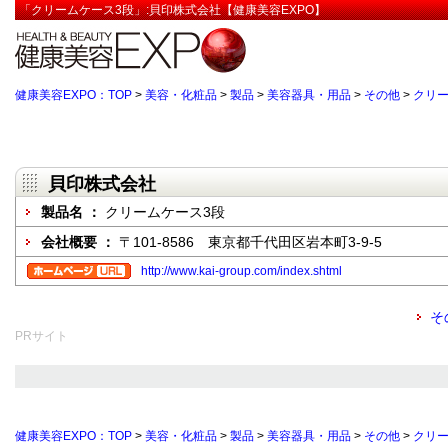
「クリームケース3段」:貝印株式会社【健康美容EXPO】
健康美容EXPO：TOP
>
美容・化粧品
>
製品
>
美容器具・用品
>
その他
>
クリー
貝印株式会社
製品名 ：
クリームケース3段
会社概要 ：
〒101-8586 東京都千代田区岩本町3-9-5
http://www.kai-group.com/index.shtml
そ
PRサイト
健康美容EXPO：TOP
>
美容・化粧品
>
製品
>
美容器具・用品
>
その他
>
クリー