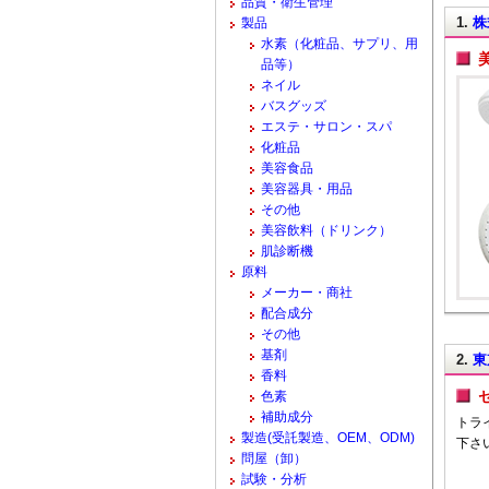
品質・衛生管理
1.
株
製品
水素（化粧品、サプリ、用
品等）
ネイル
バスグッズ
エステ・サロン・スパ
化粧品
美容食品
美容器具・用品
その他
美容飲料（ドリンク）
肌診断機
原料
メーカー・商社
配合成分
その他
基剤
2.
東
香料
色素
補助成分
トラ
製造(受託製造、OEM、ODM)
下さ
問屋（卸）
試験・分析