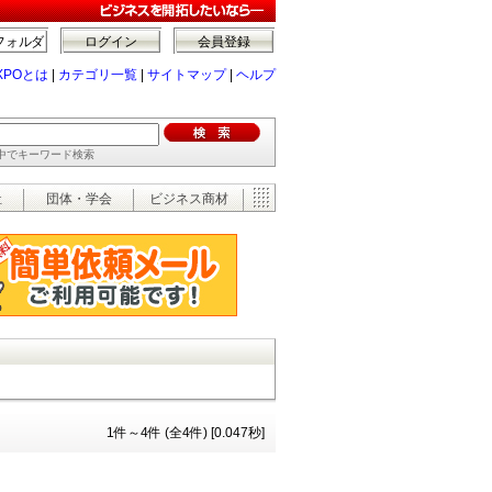
フォルダ
ログイン
会員登録
XPOとは
|
カテゴリ一覧
|
サイトマップ
|
ヘルプ
の中でキーワード検索
祉
団体・学会
ビジネス商材
1件～4件 (全4件) [0.047秒]