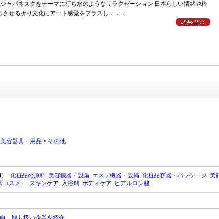
オジャパネスクをテーマに打ち水のようなリラクゼーション 日本らしい情緒や粋
じさせる折り文化にアート感覚をプラスし．．．
>
美容器具・用品
>
その他
M）
化粧品の原料
美容機器・設備
エステ機器・設備
化粧品容器・パッケージ
美
ズコスメ）
スキンケア
入浴剤
ボディケア
ヒアルロン酸
向、取り扱い企業を紹介