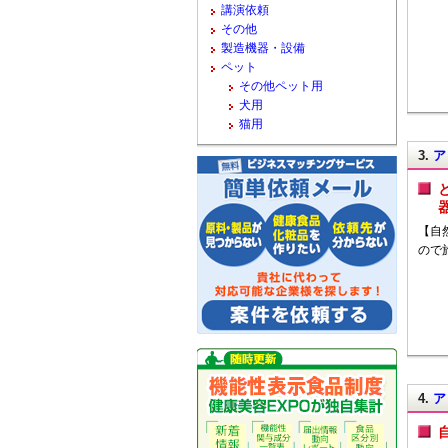
講演依頼
その他
製造機器・設備
ペット
その他ペット用
犬用
猫用
3.
ア
【自
ので
4.
ア