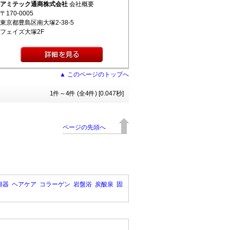
アミテック通商株式会社
会社概要
〒170-0005
東京都豊島区南大塚2-38-5
フェイズ大塚2F
▲ このページのトップへ
1件～4件 (全4件) [0.047秒]
ページの先頭へ
顔器
ヘアケア
コラーゲン
岩盤浴
炭酸泉
固