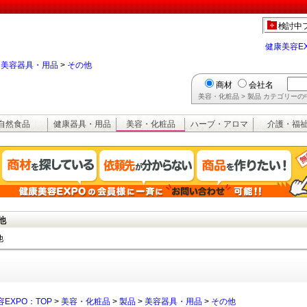
検討中
健康美容E
>
美容器具・用品
>
その他
商材
会社名
美容・化粧品 > 製品 カテゴリー
自然食品
健康器具・用品
美容・化粧品
ハーブ・アロマ
介護・福
他
他
EXPO：TOP
>
美容・化粧品
>
製品
>
美容器具・用品
>
その他