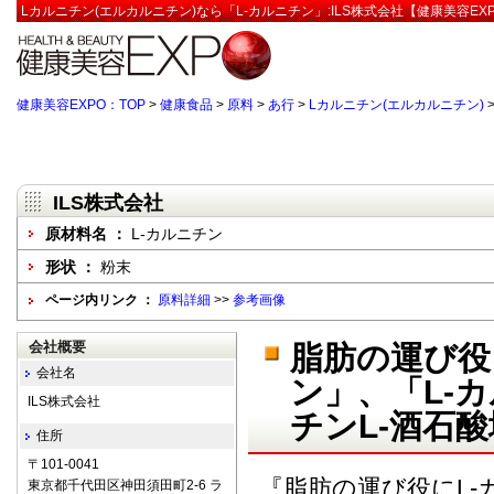
Lカルニチン(エルカルニチン)なら「L-カルニチン」:ILS株式会社【健康美容EX
健康美容EXPO：TOP
>
健康食品
>
原料
>
あ行
>
Lカルニチン(エルカルニチン)
ILS株式会社
原材料名 ：
L-カルニチン
形状 ：
粉末
ページ内リンク ：
原料詳細
>>
参考画像
会社概要
脂肪の運び役
会社名
ン」、「L-
ILS株式会社
チンL-酒石
住所
〒101-0041
『脂肪の運び役にL-
東京都千代田区神田須田町2-6 ラ