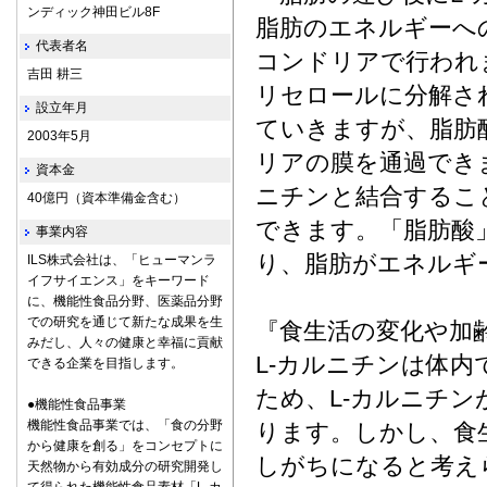
ンディック神田ビル8F
脂肪のエネルギーへ
代表者名
コンドリアで行われ
吉田 耕三
リセロールに分解さ
設立年月
ていきますが、脂肪
2003年5月
リアの膜を通過でき
資本金
ニチンと結合するこ
40億円（資本準備金含む）
できます。「脂肪酸」
事業内容
り、脂肪がエネルギ
ILS株式会社は、「ヒューマンラ
イフサイエンス」をキーワード
に、機能性食品分野、医薬品分野
での研究を通じて新たな成果を生
『食生活の変化や加
みだし、人々の健康と幸福に貢献
L-カルニチンは体
できる企業を目指します。
ため、L-カルニチ
●機能性食品事業
機能性食品事業では、「食の分野
ります。しかし、食
から健康を創る」をコンセプトに
しがちになると考え
天然物から有効成分の研究開発し