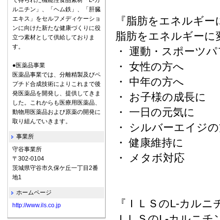
て得られた機能性食品素材「L-カ
ルニチン」、「ヘム鉄」、「肝臓
『脂肪をエネルギー
エキス」をセルフメディケーショ
ンに向けた新たな健康づくりに役
脂肪をエネルギーに
立つ素材として供給しておりま
す。
・ 運動・スポーツ
・ 女性の方へ
●医薬品事業
医薬品事業では、分離精製及びペ
・ 中年の方へ
プチド合成技術によりこれまで後
発医薬品を開発し、提供してきま
・ お子様の成長に
した。これからも医療用医薬品、
・ 一日の元気に
動物用医薬品および原薬の開発に
取り組んでいきます。
・ シルバーエイジ
事業所
・ 健康維持に
守谷事業所
・ メタボ対応
〒302-0104
茨城県守谷市久保ケ丘一丁目2番
地1
ホームページ
『ＩＬＳのL-カルニ
http://www.ils.co.jp
ＩＬＳのL-カルニ