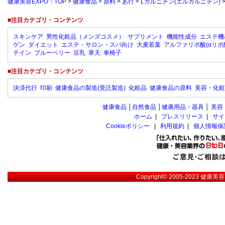
健康美容EXPO：TOP
>
健康食品
>
原料
>
あ行
>
Lカルニチン(エルカルニチン)
■注目カテゴリ・コンテンツ
スキンケア
男性化粧品（メンズコスメ）
サプリメント
機能性成分
エステ機
ゲン
ダイエット
エステ・サロン・スパ向け
大麦若葉
アルファリポ酸(αリポ
テイン
ブルーベリー
豆乳
寒天
車椅子
■注目カテゴリ・コンテンツ
決済代行
印刷
健康食品の製造(受託製造)
化粧品
健康食品の原料
美容・化粧
健康食品
│
自然食品
│
健康用品・器具
│
美容
ホーム
|
プレスリリース
|
サイ
Cookieポリシー
|
利用規約
|
個人情報保
Copyright© 2005-2023
健康美容