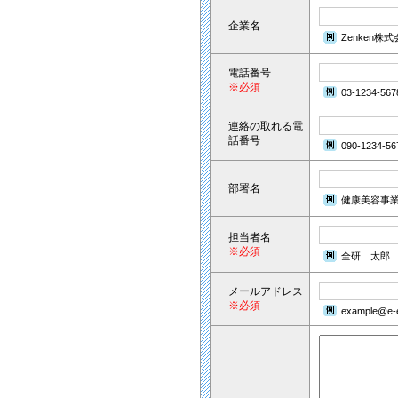
企業名
Zenken株
電話番号
※必須
03-1234-567
連絡の取れる電
話番号
090-1234-56
部署名
健康美容事
担当者名
※必須
全研 太郎
メールアドレス
※必須
example@e-e