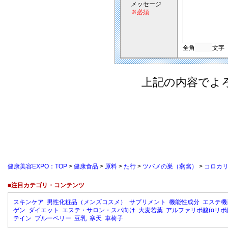
メッセージ
※必須
全角
文字
上記の内容でよ
健康美容EXPO：TOP
>
健康食品
>
原料
>
た行
>
ツバメの巣（燕窩）
>
コロカリ
■注目カテゴリ・コンテンツ
スキンケア
男性化粧品（メンズコスメ）
サプリメント
機能性成分
エステ機
ゲン
ダイエット
エステ・サロン・スパ向け
大麦若葉
アルファリポ酸(αリポ
テイン
ブルーベリー
豆乳
寒天
車椅子