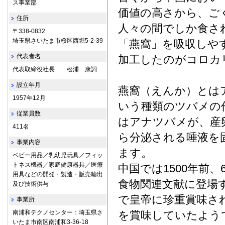
ス事業部
価値の高さから、ご
住所
人々の間でしか食
〒338-0832
埼玉県さいたま市桜区西堀5-2-39
「燕窩」を吸収しや
代表者名
加工したのがコロカ
代表取締役社長 松浦 康詞
設立年月
燕窩（えんか）とは
1957年12月
いう種類のツバメの
従業員数
はアナツバメが、産
411名
ら分泌される唾液を
事業内容
ます。
ベビー用品／乳幼児玩具／フィッ
トネス機器／家庭健康器具／医療
中国では1500年前
用具などの開発・製造・販売輸出
食物関連文献に登場
及び技術供与
で皇帝に珍重賞味さ
事業所
南浦和テクノセンター：埼玉県さ
を賞味していたよう
いたま市南区南浦和3-36-18