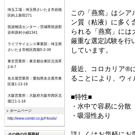
埼玉工場：埼玉県さいたま市岩槻
この「燕窩」はシア
区鈎上新田271
ン質（粘液）に多く
筑波物流センター：茨城県筑波郡
られる「燕窩」には
谷和原村小絹1341
厳重な選定試験を行
ライフサイエンス事業部：埼玉県
しています。
さいたま市桜区西堀5-2-39
東京営業所：東京都台東区元浅草
2-6-7
最近、コロカリア®
ることにより、ウィ
名古屋営業所：愛知県名古屋市東
区葵1-13-18
■特性■
大阪営業所：大阪府大阪市西区北
堀江1-1-18
・水中で容易に分散
ホームページ
・吸湿性あり
http://www.combi.co.jp/f-foods/
詳しくはお気軽にお
その他の出展商材