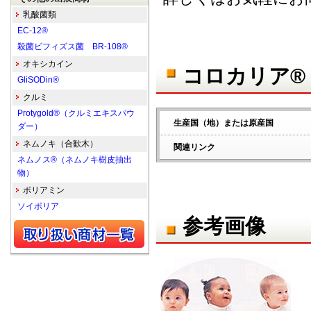
乳酸菌類
EC-12®
殺菌ビフィズス菌 BR-108®
オキシカイン
コロカリア®
GliSODin®
クルミ
Protygold®（クルミエキスパウ
生産国（地）または原産国
ダー）
ネムノキ（合歓木）
関連リンク
ネムノス®（ネムノキ樹皮抽出
物）
ポリアミン
ソイポリア
参考画像