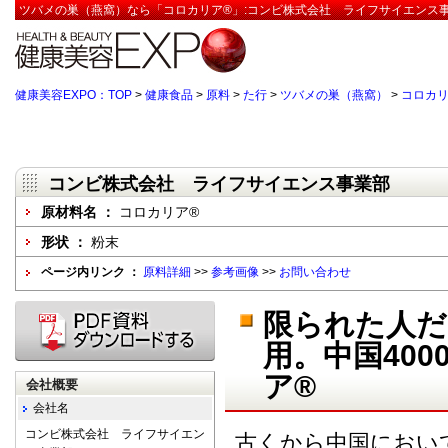
ツバメの巣（燕窩）なら「コロカリア®」:コンビ株式会社 ライフサイエンス事
健康美容EXPO：TOP
>
健康食品
>
原料
>
た行
>
ツバメの巣（燕窩）
>
コロカリ
コンビ株式会社 ライフサイエンス事業部
原材料名 ：
コロカリア®
形状 ：
粉末
ページ内リンク ：
原料詳細
>>
参考画像
>>
お問い合わせ
限られた人だ
用。中国40
ア®
会社概要
会社名
コンビ株式会社 ライフサイエン
古くから中国におい