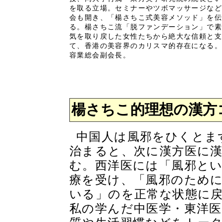
を取る立場。セミナーやツボマッサージな
会も開き、「楊さちこ式美容メソッド」を
る。楊さちこ流「脱ファンデーション」で
気を取り戻した女性たちから絶大な信頼と
て、香港の美容界のカリスマ的存在になる
容業総会副会長。
楊さちこ的理想の漢方
中国人は風邪をひくとま
治まると、次に漢方医に
む。西洋医には「風邪と
療を受け、「風邪のため
いる」のを正常な状態に
私の学んだ中医学・東洋