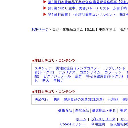
第2回 日本化粧品工業連合会 塩見保常務理事【化
第3回 club C.主宰、美容ジャーナリスト 永富
第4回 行政書士・化粧品薬事コンサルタント 菊池
TOPページ
> 美容・化粧品コラム【第1回】中医学博士 楊さ
■注目カテゴリ・コンテンツ
スキンケア
男性化粧品（メンズコスメ）
サプリメント
青汁(トクホ)
アガリクス
コエンザイム
コラーゲン
酸)
ピクノジェノール
黒酢
特定保健用食品(トクホ)
乳
寒天
車椅子
■注目カテゴリ・コンテンツ
決済代行
印刷
健康食品の製造(受託製造)
化粧品
健
健康食品
│
自然食品
│
健康用品・器具
│
美容
ホーム
|
プレスリリース
|
サイ
Cookieポリシー
|
利用規約
|
個人情報保