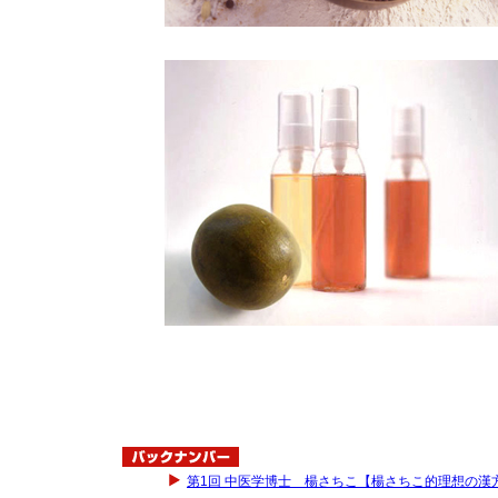
第1回 中医学博士 楊さちこ【楊さちこ的理想の漢