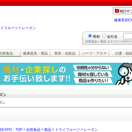
検討中
健康美容E
ライフルーツ
>
レーズン
商材
会社名
自然食品 > 製品 カテゴリーの中
自然食品
健康器具・用品
美容・化粧品
ハーブ・アロマ
介護・福
ズン
ズン
EXPO：TOP
>
自然食品
>
製品
>
ドライフルーツ
>
レーズン