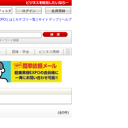
フォルダ
ログイン
会員登録
XPOとは
|
カテゴリ一覧
|
サイトマップ
|
ヘルプ
でキーワード検索
祉
団体・学会
ビジネス商材
(全0件)