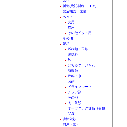
原料
製造(受託製造、OEM)
製造機器・設備
ペット
犬用
猫用
その他ペット用
その他
製品
穀物類・豆類
調味料
酢
はちみつ・ジャム
海藻類
飲料・水
お茶
ドライフルーツ
ナッツ類
その他
肉・魚類
オーガニック食品（有機
JAS）
講演依頼
問屋（卸）