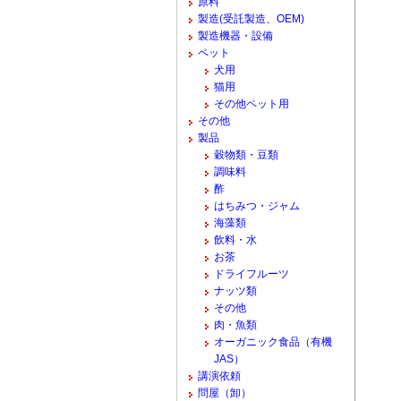
原料
製造(受託製造、OEM)
製造機器・設備
ペット
犬用
猫用
その他ペット用
その他
製品
穀物類・豆類
調味料
酢
はちみつ・ジャム
海藻類
飲料・水
お茶
ドライフルーツ
ナッツ類
その他
肉・魚類
オーガニック食品（有機
JAS）
講演依頼
問屋（卸）