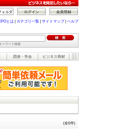
フォルダ
ログイン
会員登録
XPOとは
|
カテゴリ一覧
|
サイトマップ
|
ヘルプ
でキーワード検索
祉
団体・学会
ビジネス商材
(全0件)