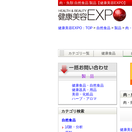
肉・魚類:自然食品:製品【健康美容EXPO】
健康美容EXPO：TOP
>
自然食品
>
製品
>
肉
カテゴリ一覧
健康食品
健康食品・自然食品
健康器具・用品
美容・化粧品
肉・
ハーブ・アロマ
肉・
カテゴリ検索
自然食品
試験・分析
健康美容