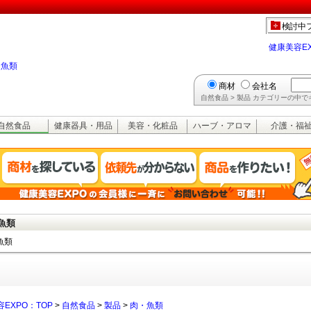
検討中
健康美容E
・魚類
商材
会社名
自然食品 > 製品 カテゴリーの中
自然食品
健康器具・用品
美容・化粧品
ハーブ・アロマ
介護・福
魚類
魚類
EXPO：TOP
>
自然食品
>
製品
>
肉・魚類