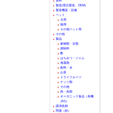
原料
製造(受託製造、OEM)
製造機器・設備
ペット
犬用
猫用
その他ペット用
その他
製品
穀物類・豆類
調味料
酢
はちみつ・ジャム
海藻類
飲料・水
お茶
ドライフルーツ
ナッツ類
その他
肉・魚類
オーガニック食品（有機
JAS）
講演依頼
問屋（卸）