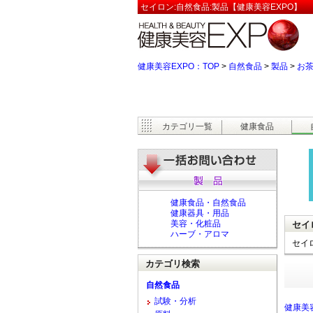
セイロン:自然食品:製品【健康美容EXPO】
健康美容EXPO：TOP
>
自然食品
>
製品
>
お
カテゴリ一覧
健康食品
健康食品・自然食品
健康器具・用品
美容・化粧品
セイ
ハーブ・アロマ
セイ
カテゴリ検索
自然食品
試験・分析
健康美容