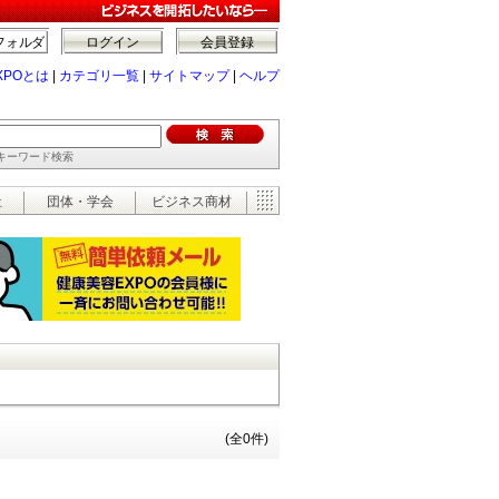
フォルダ
ログイン
会員登録
XPOとは
|
カテゴリ一覧
|
サイトマップ
|
ヘルプ
でキーワード検索
祉
団体・学会
ビジネス商材
(全0件)