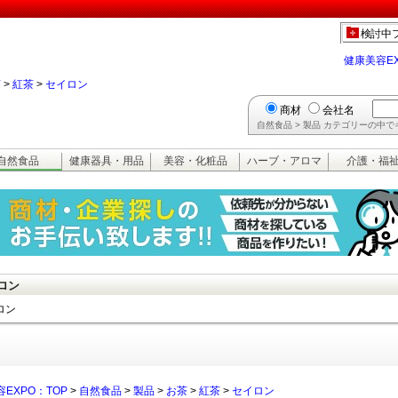
検討中
健康美容E
茶
>
紅茶
>
セイロン
商材
会社名
自然食品 > 製品 カテゴリーの中
自然食品
健康器具・用品
美容・化粧品
ハーブ・アロマ
介護・福
ロン
ロン
EXPO：TOP
>
自然食品
>
製品
>
お茶
>
紅茶
>
セイロン