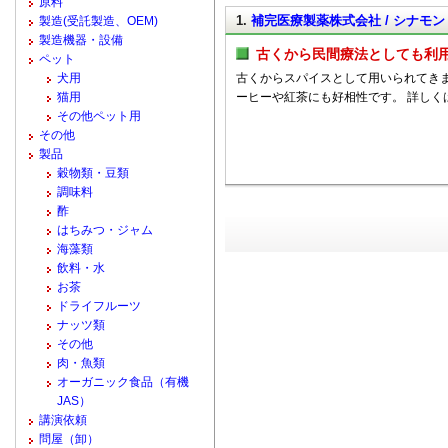
原料
1.
補完医療製薬株式会社 / シナモン
製造(受託製造、OEM)
製造機器・設備
古くから民間療法としても利
ペット
犬用
古くからスパイスとして用いられてき
猫用
ーヒーや紅茶にも好相性です。 詳しく
その他ペット用
その他
製品
穀物類・豆類
調味料
酢
はちみつ・ジャム
海藻類
飲料・水
お茶
ドライフルーツ
ナッツ類
その他
肉・魚類
オーガニック食品（有機
JAS）
講演依頼
問屋（卸）