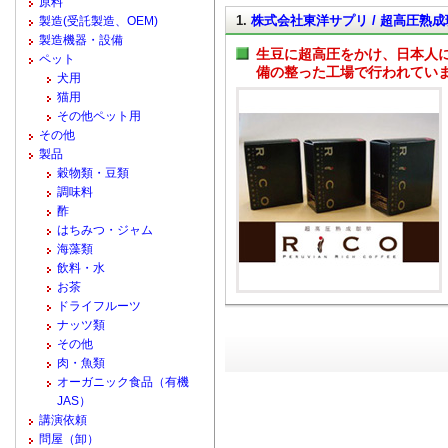
原料
1.
株式会社東洋サプリ / 超高圧熟成
製造(受託製造、OEM)
製造機器・設備
生豆に超高圧をかけ、日本人
ペット
備の整った工場で行われてい
犬用
猫用
その他ペット用
その他
製品
穀物類・豆類
調味料
酢
はちみつ・ジャム
海藻類
飲料・水
お茶
ドライフルーツ
ナッツ類
その他
肉・魚類
オーガニック食品（有機
JAS）
講演依頼
問屋（卸）