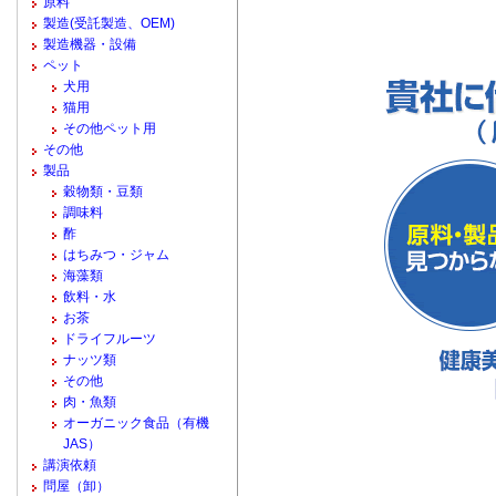
原料
製造(受託製造、OEM)
製造機器・設備
ペット
犬用
猫用
その他ペット用
その他
製品
穀物類・豆類
調味料
酢
はちみつ・ジャム
海藻類
飲料・水
お茶
ドライフルーツ
ナッツ類
その他
肉・魚類
オーガニック食品（有機
JAS）
講演依頼
問屋（卸）