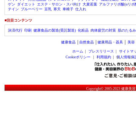
ゲン
ダイエット
エステ・サロン・スパ向け
大麦若葉
アルファリポ酸(αリポ
テイン
ブルーベリー
豆乳
寒天
車椅子
仕入れ
■注目コンテンツ
決済代行
印刷
健康食品の製造(受託製造)
化粧品
肉体疲労の対策
肌のたるみ
健康食品
│
自然食品
│
健康用品・器具
│
美容
ホーム
|
プレスリリース
|
サイトマ
Cookieポリシー
|
利用規約
|
個人情報保
Copyright© 2005-2023
健康美容