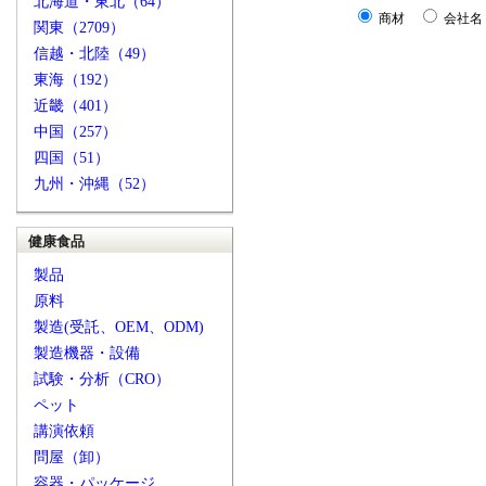
北海道・東北（64）
商材
会社名
関東（2709）
信越・北陸（49）
東海（192）
近畿（401）
中国（257）
四国（51）
九州・沖縄（52）
健康食品
製品
原料
製造(受託、OEM、ODM)
製造機器・設備
試験・分析（CRO）
ペット
講演依頼
問屋（卸）
容器・パッケージ