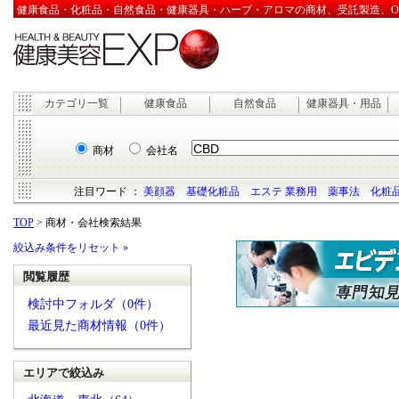
健康食品・化粧品・自然食品・健康器具・ハーブ・アロマの商材、受託製造、OEM
カテゴリ一覧
健康食品
自然食品
健康器具・用品
商材
会社名
注目ワード ：
美顔器
基礎化粧品
エステ 業務用
薬事法
化粧品
TOP
> 商材・会社検索結果
絞込み条件をリセット »
閲覧履歴
検討中フォルダ（0件）
最近見た商材情報（0件）
エリアで絞込み