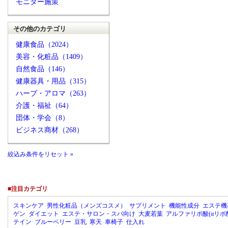
モニター施策
その他のカテゴリ
健康食品（2024）
美容・化粧品（1409）
自然食品（146）
健康器具・用品（315）
ハーブ・アロマ（263）
介護・福祉（64）
団体・学会（8）
ビジネス商材（268）
絞込み条件をリセット »
■注目カテゴリ
スキンケア
男性化粧品（メンズコスメ）
サプリメント
機能性成分
エステ機
ゲン
ダイエット
エステ・サロン・スパ向け
大麦若葉
アルファリポ酸(αリポ
テイン
ブルーベリー
豆乳
寒天
車椅子
仕入れ