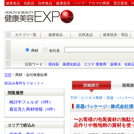
健康食品・化粧品・自然食品・健康器具・ハーブ・アロマの商材、受託製造、OEM
カテゴリ一覧
健康食品
自然食品
健康器具・用品
商材
会社名
注目ワード ：
美顔器
基礎化粧品
エステ 業務用
薬事法
化粧品
TOP
> 商材・会社検索結果
絞込み条件をリセット »
閲覧履歴
詳細表示
簡易表
TOP
>
ビジネス商材
>
容器・パッケー
検討中フォルダ（0件）
容器パッケージ / 株式会社清
最近見た商材情報（0件）
〜お客様の包装資材の無駄
品作りや無地柄の資材を使
エリアで絞込み