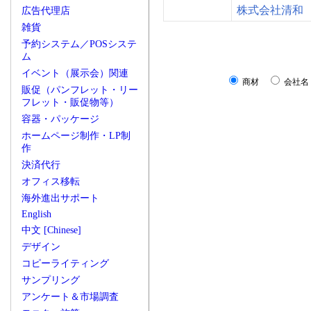
株式会社清和
広告代理店
雑貨
予約システム／POSシステ
ム
イベント（展示会）関連
商材
会社名
販促（パンフレット・リー
フレット・販促物等）
容器・パッケージ
ホームページ制作・LP制
作
決済代行
オフィス移転
海外進出サポート
English
中文 [Chinese]
デザイン
コピーライティング
サンプリング
アンケート＆市場調査