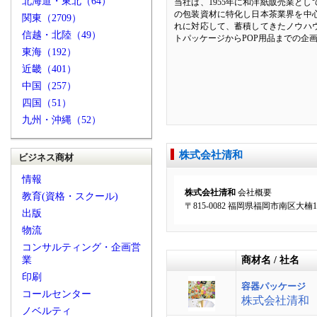
北海道・東北（64）
当社は、1955年に和洋紙販売業と
の包装資材に特化し日本茶業界を中
関東（2709）
れに対応して、蓄積してきたノウハ
信越・北陸（49）
トパッケージからPOP用品までの企
東海（192）
近畿（401）
中国（257）
四国（51）
九州・沖縄（52）
株式会社清和
ビジネス商材
情報
株式会社清和
会社概要
教育(資格・スクール)
〒815-0082 福岡県福岡市南区大楠1
出版
物流
コンサルティング・企画営
業
商材名 / 社名
印刷
容器パッケージ
コールセンター
株式会社清和
ノベルティ