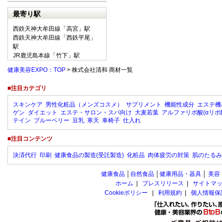
最寄り駅
西鉄天神大牟田線「高宮」駅
西鉄天神大牟田線「西鉄平尾」
駅
JR鹿児島本線「竹下」駅
健康美容EXPO：TOP
> 株式会社清和 商材一覧
■注目カテゴリ
スキンケア
男性化粧品（メンズコスメ）
サプリメント
機能性成分
エステ機
ゲン
ダイエット
エステ・サロン・スパ向け
大麦若葉
アルファリポ酸(αリポ
テイン
ブルーベリー
豆乳
寒天
車椅子
仕入れ
■注目コンテンツ
決済代行
印刷
健康食品の製造(受託製造)
化粧品
肉体疲労の対策
肌のたるみ
健康食品
│
自然食品
│
健康用品・器具
│
美容
ホーム
|
プレスリリース
|
サイトマ
Cookieポリシー
|
利用規約
|
個人情報保