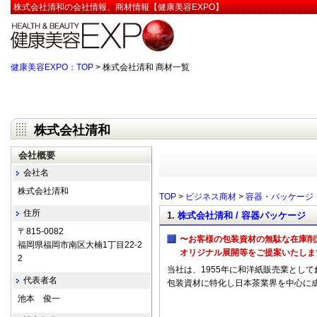
株式会社清和の会社情報、商材情報【健康美容EXPO】
健康美容EXPO：TOP
> 株式会社清和 商材一覧
株式会社清和
会社概要
会社名
株式会社清和
TOP
>
ビジネス商材
>
容器・パッケージ
住所
1.
株式会社清和 / 容器パッケージ
〒815-0082
〜お客様の包装資材の無駄な在庫削
福岡県福岡市南区大楠1丁目22-2
オリジナル展開等をご提案いたしま
2
当社は、1955年に和洋紙販売業とし
代表者名
包装資材に特化し日本茶業界を中心に
池本 俊一