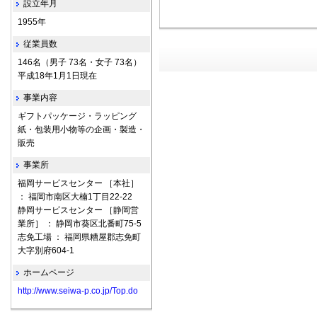
設立年月
1955年
従業員数
146名（男子 73名・女子 73名）
平成18年1月1日現在
事業内容
ギフトパッケージ・ラッピング
紙・包装用小物等の企画・製造・
販売
事業所
福岡サービスセンター ［本社］
： 福岡市南区大楠1丁目22-22
静岡サービスセンター ［静岡営
業所］ ： 静岡市葵区北番町75-5
志免工場 ： 福岡県糟屋郡志免町
大字別府604-1
ホームページ
http://www.seiwa-p.co.jp/Top.do