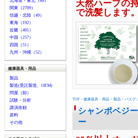
北海道・東北（64）
天然ハーブの
関東（2709）
で洗髪します
信越・北陸（49）
東海（192）
近畿（401）
中国（257）
四国（51）
九州・沖縄（52）
健康器具・用品
製品
製造(受託製造、OEM)
問屋（卸）
TOP
>
健康器具・用品
>
製品
>
バスグ
試験・分析
講演依頼
シャンポベジー
原料
ー
その他