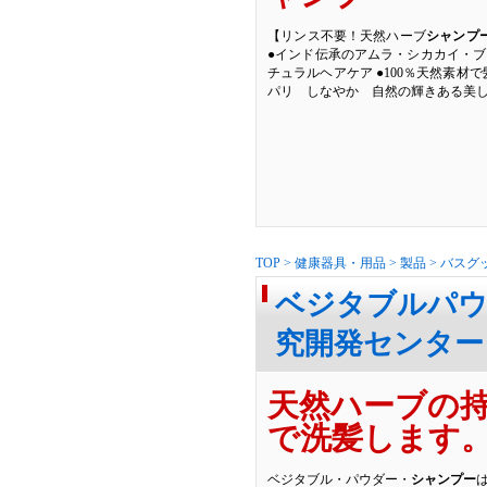
【リンス不要！天然ハーブ
シャンプ
●インド伝承のアムラ・シカカイ・ブ
チュラルヘアケア ●100％天然素材
パリ しなやか 自然の輝きある美
TOP
>
健康器具・用品
>
製品
>
バスグ
ベジタブルパウ
究開発センター
天然ハーブの
で洗髪します
ベジタブル・パウダー・
シャンプー