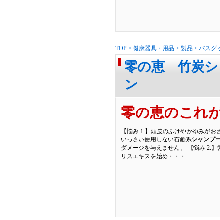
TOP
>
健康器具・用品
>
製品
>
バスグ
零の恵 竹炭シ
ン
零の恵のこれ
【悩み 1.】頭皮のふけやかゆみがお
いっさい使用しない石鹸系
シャンプ
ダメージを与えません。 【悩み 2.
リスエキスを始め・・・