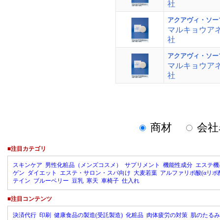
社
アクアヴィ・ソー
マルキョウア
社
アクアヴィ・ソー
マルキョウア
社
商材
会社
■注目カテゴリ
スキンケア
男性化粧品（メンズコスメ）
サプリメント
機能性成分
エステ機
ゲン
ダイエット
エステ・サロン・スパ向け
大麦若葉
アルファリポ酸(αリポ
テイン
ブルーベリー
豆乳
寒天
車椅子
仕入れ
■注目コンテンツ
決済代行
印刷
健康食品の製造(受託製造)
化粧品
肉体疲労の対策
肌のたるみ