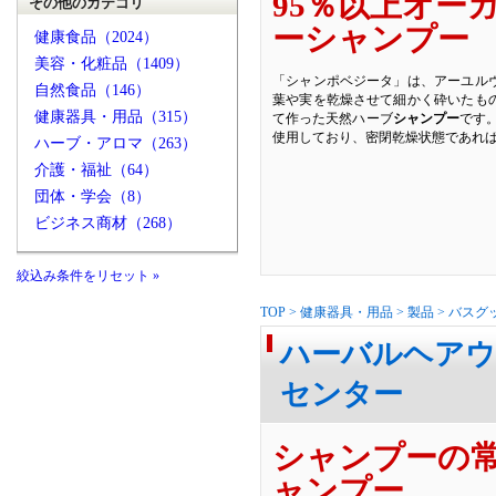
95％以上オー
その他のカテゴリ
ーシャンプー
健康食品（2024）
美容・化粧品（1409）
「シャンポベジータ」は、アーユル
自然食品（146）
葉や実を乾燥させて細かく砕いたも
健康器具・用品（315）
て作った天然ハーブ
シャンプー
です
使用しており、密閉乾燥状態であれ
ハーブ・アロマ（263）
介護・福祉（64）
団体・学会（8）
ビジネス商材（268）
絞込み条件をリセット »
TOP
>
健康器具・用品
>
製品
>
バスグ
ハーバルヘアウ
センター
シャンプーの
ャンプー