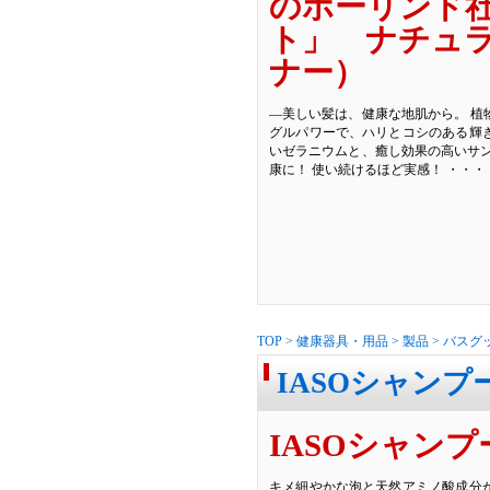
のボーリンド
ト」 ナチュ
ナー）
―美しい髪は、健康な地肌から。 植
グルパワーで、ハリとコシのある輝
いゼラニウムと、癒し効果の高いサン
康に！ 使い続けるほど実感！ ・・・
TOP
>
健康器具・用品
>
製品
>
バスグ
IASOシャンプ
IASOシャンプ
キメ細やかな泡と天然アミノ酸成分