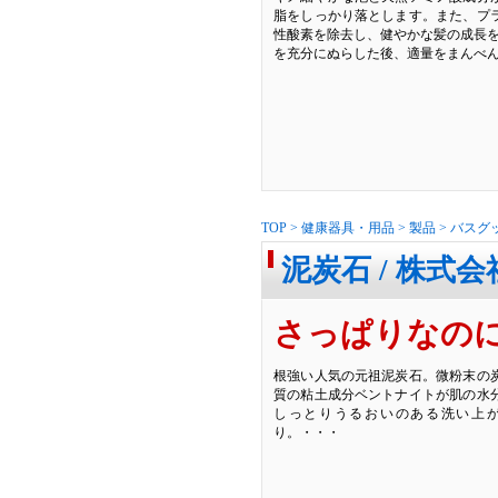
脂をしっかり落とします。また、プ
性酸素を除去し、健やかな髪の成長を
を充分にぬらした後、適量をまんべ
TOP
>
健康器具・用品
>
製品
>
バスグ
泥炭石 / 株式
さっぱりなの
根強い人気の元祖泥炭石。微粉末の
質の粘土成分ベントナイトが肌の水
しっとりうるおいのある洗い上
り。・・・