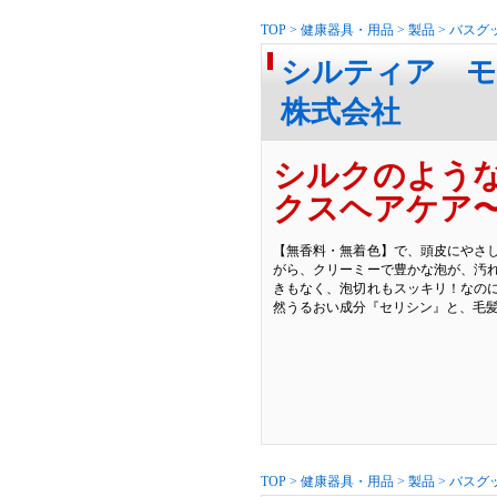
TOP
>
健康器具・用品
>
製品
>
バスグ
シルティア モ
株式会社
シルクのような
クスヘアケア
【無香料・無着色】で、頭皮にやさ
がら、クリーミーで豊かな泡が、汚れ
きもなく、泡切れもスッキリ！なのに
然うるおい成分『セリシン』と、毛
TOP
>
健康器具・用品
>
製品
>
バスグ