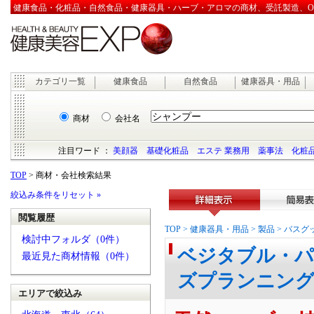
健康食品・化粧品・自然食品・健康器具・ハーブ・アロマの商材、受託製造、OEM
カテゴリ一覧
健康食品
自然食品
健康器具・用品
商材
会社名
注目ワード ：
美顔器
基礎化粧品
エステ 業務用
薬事法
化粧品
TOP
> 商材・会社検索結果
絞込み条件をリセット »
閲覧履歴
詳細表示
簡易表
TOP
>
健康器具・用品
>
製品
>
バスグ
検討中フォルダ（0件）
ベジタブル・パ
最近見た商材情報（0件）
ズプランニン
エリアで絞込み