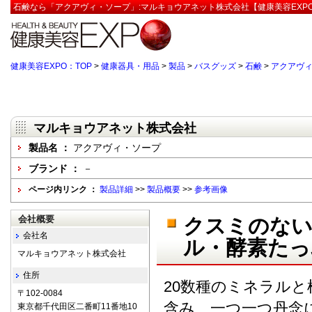
石鹸なら「アクアヴィ・ソープ」:マルキョウアネット株式会社【健康美容EXP
健康美容EXPO：TOP
>
健康器具・用品
>
製品
>
バスグッズ
>
石鹸
>
アクアヴ
マルキョウアネット株式会社
製品名 ：
アクアヴィ・ソープ
ブランド ：
－
ページ内リンク ：
製品詳細
>>
製品概要
>>
参考画像
会社概要
クスミのな
会社名
ル・酵素たっ
マルキョウアネット株式会社
住所
20数種のミネラル
〒102-0084
含み、一つ一つ丹念
東京都千代田区二番町11番地10