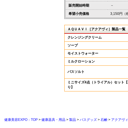
販売開始時期
－
希望小売価格
3,150円
ＡＱＵＡＶＩ［アクアヴィ］製品一覧
クレンジングクリーム
ソープ
モイストウォーター
ミルクローション
バスソルト
ミニサイズ4点（トライアル）セット
り】
健康美容EXPO：TOP
>
健康器具・用品
>
製品
>
バスグッズ
>
石鹸
>
アクアヴ