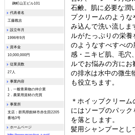
麹町山王ビル101
石鹸。肌に必要な潤
代表者名
プクリームのような
工藤戡吉
み込んで洗い流しま
設立年月
ルがたっぷりの栄養
1996年9月
のようなすべすべの
資本金
感・ニキビ肌、毛穴
10,000,000円
ルでお悩みの方にお
従業員数
の排水は水中の微生
27人
も役立ちます。
事業内容
1．一般青果物の仲介業
2．農業用資材の売買
＊ホイップクリーム
事業所
にはソープのパック
支店：群馬県館林市赤生田2205
番地3号
を落とします。
ホームページ
髪用シャンプーとし