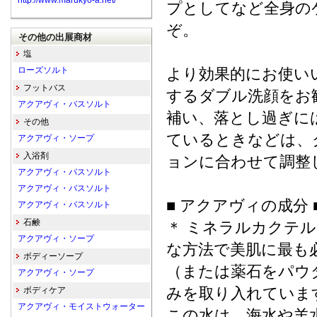
http://www.marukyo-a.net/
プとしてなど全身の
ぞ。
その他の出展商材
塩
ローズソルト
より効果的にお使い
フットバス
するダブル洗顔をお
アクアヴィ・バスソルト
補い、落とし過ぎに
その他
ているときなどは、
アクアヴィ・ソープ
入浴剤
ョンに合わせて調整
アクアヴィ・バスソルト
アクアヴィ・バスソルト
■ アクアヴィの成分 
アクアヴィ・バスソルト
石鹸
＊ ミネラルカクテル
アクアヴィ・ソープ
な方法で美肌に最も
ボディーソープ
（または薬石をパウ
アクアヴィ・ソープ
みを取り入れていま
ボディケア
アクアヴィ・モイストウォーター
この水は、海水や羊