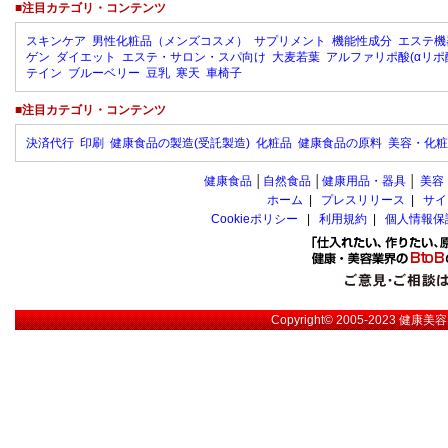
■注目カテゴリ・コンテンツ
スキンケア
男性化粧品（メンズコスメ）
サプリメント
機能性成分
エステ機
ゲン
ダイエット
エステ・サロン・スパ向け
大麦若葉
アルファリポ酸(αリポ
テイン
ブルーベリー
豆乳
寒天
車椅子
■注目カテゴリ・コンテンツ
決済代行
印刷
健康食品の製造(受託製造)
化粧品
健康食品の原料
美容・化粧
健康食品
│
自然食品
│
健康用品・器具
│
美容
ホーム
|
プレスリリース
|
サイ
Cookieポリシー
|
利用規約
|
個人情報保
Copyright© 2005-2023
健康美容