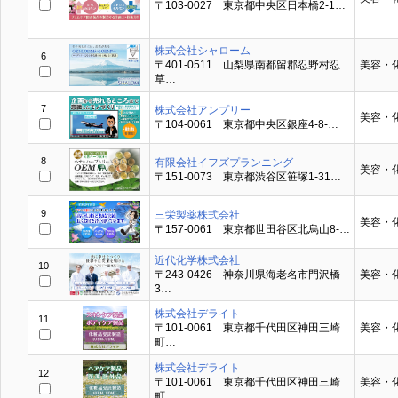
〒103-0027 東京都中央区日本橋2-1…
株式会社シャローム
6
〒401-0511 山梨県南都留郡忍野村忍
美容・
草…
7
株式会社アンプリー
美容・
〒104-0061 東京都中央区銀座4-8-…
8
有限会社イフズプランニング
美容・
〒151-0073 東京都渋谷区笹塚1-31…
9
三栄製薬株式会社
美容・
〒157-0061 東京都世田谷区北烏山8-…
近代化学株式会社
10
〒243-0426 神奈川県海老名市門沢橋
美容・
3…
株式会社デライト
11
〒101-0061 東京都千代田区神田三崎
美容・
町…
株式会社デライト
12
〒101-0061 東京都千代田区神田三崎
美容・
町…