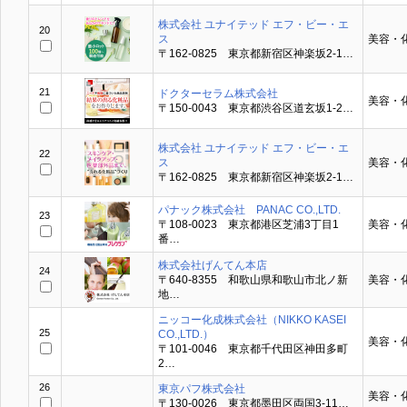
株式会社 ユナイテッド エフ・ビー・エ
20
ス
美容・
〒162-0825 東京都新宿区神楽坂2-1…
21
ドクターセラム株式会社
美容・
〒150-0043 東京都渋谷区道玄坂1-2…
株式会社 ユナイテッド エフ・ビー・エ
22
ス
美容・
〒162-0825 東京都新宿区神楽坂2-1…
パナック株式会社 PANAC CO.,LTD.
23
〒108-0023 東京都港区芝浦3丁目1
美容・
番…
株式会社げんてん本店
24
〒640-8355 和歌山県和歌山市北ノ新
美容・
地…
ニッコー化成株式会社（NIKKO KASEI
25
CO.,LTD.）
美容・
〒101-0046 東京都千代田区神田多町
2…
26
東京パフ株式会社
美容・
〒130-0026 東京都墨田区両国3-11…