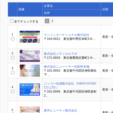
企業名
画像
分類
住所
1
2
全てチェックする
1
ランインターナショナル株式会社
美容・
〒164-0012 東京都中野区本町3-6-…
2
株式会社メディカルラボ
美容・
〒171-0043 東京都豊島区要町1-9-…
株式会社ニューヘヤー化粧料本舗
3
〒101-0042 東京都千代田区神田東松
美容・
下…
ニッコー化成株式会社（NIKKO KASEI
4
CO.,LTD.）
美容・
〒101-0046 東京都千代田区神田多町
2…
5
東洋ビューティ株式会社
美容・