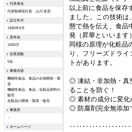
代表者名
以上前に食品を保存
代表取締役社長 山川 友宏
ました。この技術は
設立年月
態で熱を伝え、食品
1990年4月
発（昇華といいます
資本金
同様の原理が化粧品
1000万
り、フリーズドライ
従業員数
トがあります。
5名
事業内容
機能性食品、食品の企画開発・製
◎ 凍結・非加熱・
造
ることを防ぐ！
機能性食品、食品、化粧品原料の
販売
◎ 素材の成分に変
化粧品の開発・製造・販売
◎ 防腐剤完全無添
事業所
－
‥‥‥‥‥‥‥‥‥
ホームページ