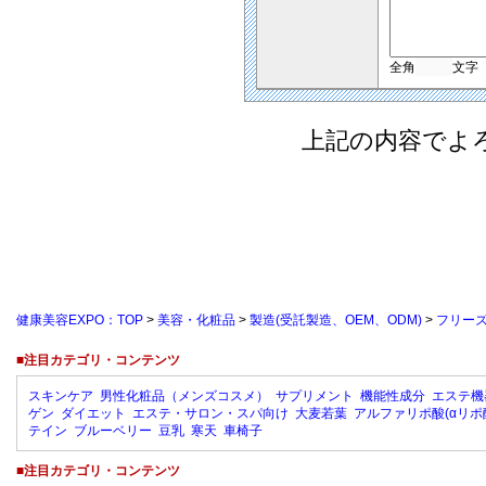
全角
文字
上記の内容でよ
健康美容EXPO：TOP
>
美容・化粧品
>
製造(受託製造、OEM、ODM)
>
フリー
■注目カテゴリ・コンテンツ
スキンケア
男性化粧品（メンズコスメ）
サプリメント
機能性成分
エステ機
ゲン
ダイエット
エステ・サロン・スパ向け
大麦若葉
アルファリポ酸(αリポ
テイン
ブルーベリー
豆乳
寒天
車椅子
■注目カテゴリ・コンテンツ