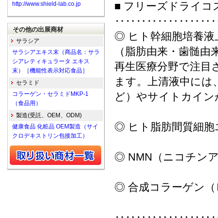
■ フリーズドライコ
http://www.shield-lab.co.jp
‥‥‥‥‥‥‥‥‥
その他の出展商材
◎ ヒト幹細胞培養液
サラシア
（脂肪由来・歯髄由
サラシアエキス末（商品名：サラ
シアレティキュラータ エキス
再生医療分野で注目
末）［機能性表示対応食品］
ます。上清液中には、
セラミド
コラーゲン・セラミドMKP-1
ど）やサイトカイン
（食品用）
製造(受託、OEM、ODM)
◎ ヒト脂肪間質細
健康食品 化粧品 OEM製造（サイ
クロデキストリン包接加工）
◎ NMN（ニコチン
◎ 合成コラーゲン
‥‥‥‥‥‥‥‥‥