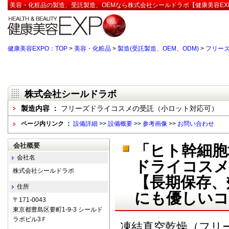
美容・化粧品の製造、受託製造、OEMなら株式会社シールドラボ【健康美容EX
健康美容EXPO：TOP
>
美容・化粧品
>
製造(受託製造、OEM、ODM)
>
フリー
株式会社シールドラボ
製造内容 ：
フリーズドライコスメの受託（小ロット対応可）
ページ内リンク ：
設備詳細
>>
設備概要
>>
参考画像
>>
お問い合わせ
会社概要
「ヒト幹細胞
会社名
ドライコスメ
株式会社シールドラボ
【長期保存、
住所
にも優しいコ
〒171-0043
東京都豊島区要町1-9-3 シールド
ラボビル3Ｆ
凍結真空乾燥（フリ