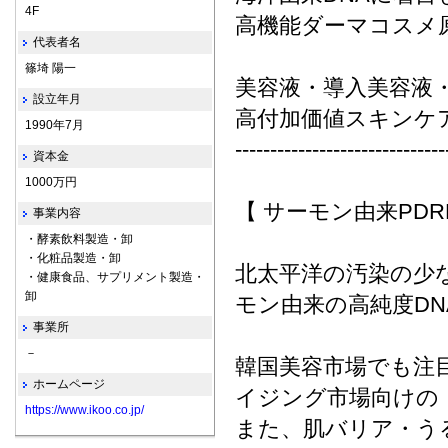
4F
高機能ダーマコスメ
代表者名
篠埼 陽一
美容液・導入美容液
設立年月
高付加価値スキンケ
1990年7月
------------------------------
資本金
1000万円
【 サーモン由来PDR
事業内容
・酵素飲料製造・卸
・化粧品製造・卸
北太平洋の汚染の少
・健康食品、サプリメント製造・
卸
モン由来の高純度DNA
事業所
－
韓国美容市場でも注
ホームページ
イジング市場向けの
https://www.ikoo.co.jp/
また、肌バリア・う