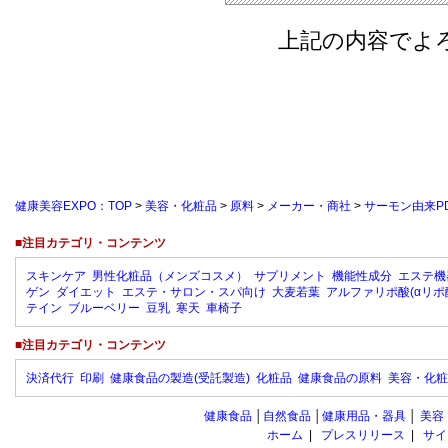
上記の内容でよ
健康美容EXPO：TOP
>
美容・化粧品
>
原料
>
メーカー・商社
>
サーモン由来PDR
■注目カテゴリ・コンテンツ
スキンケア
男性化粧品（メンズコスメ）
サプリメント
機能性成分
エステ機
ゲン
ダイエット
エステ・サロン・スパ向け
大麦若葉
アルファリポ酸(αリポ
テイン
ブルーベリー
豆乳
寒天
車椅子
■注目カテゴリ・コンテンツ
決済代行
印刷
健康食品の製造(受託製造)
化粧品
健康食品の原料
美容・化粧
健康食品
│
自然食品
│
健康用品・器具
│
美容
ホーム
|
プレスリリース
|
サイ