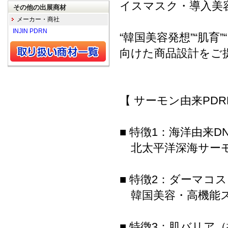
イスマスク・導入美
その他の出展商材
メーカー・商社
INJIN PDRN
“韓国美容発想”“肌
向けた商品設計をご
【 サーモン由来PDR
■ 特徴1：海洋由来D
北太平洋深海サーモ
■ 特徴2：ダーマコ
韓国美容・高機能ス
■ 特徴3：肌バリア