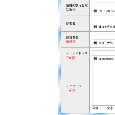
連絡の取れる電
話番号
090-1234-56
部署名
健康美容事
担当者名
※必須
全研 太郎
メールアドレス
※必須
example@e-e
メッセージ
※必須
全角
文字