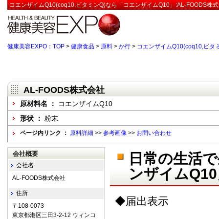
コエンザイムQ10(coq10,ビタミンQ)なら「コエンザイムQ10」:AL-FOODS
健康美容EXPO：TOP
>
健康食品
>
原料
>
か行
>
コエンザイムQ10(coq10,ビタ
AL-FOODS株式会社
原材料名 ：
コエンザイムQ10
形状 ：
粉末
ページ内リンク ：
原料詳細
>>
参考画像
>>
お問い合わせ
会社概要
日常の生活で
会社名
ンザイムQ10
AL-FOODS株式会社
住所
◆届出表示
〒108-0073
東京都港区三田3-2-12 ウィンコ