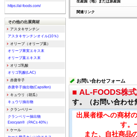
生産国（地）または原産国
https://al-foods.com/
関連リンク
その他の出展商材
アスタキサンチン
アスタキサンチンオイル(10％)
オリーブ（オリーブ葉）
オリーブ果実エキス末
オリーブ葉エキス末
オリゴ乳酸
オリゴ乳酸(LAC)
赤唐辛子
お問い合わせフォーム
赤唐辛子抽出物(Capsifen)
■ AL-FOODS株
キュウリ（胡瓜）
す。（お問い合わせ
キュウリ抽出物
クランベリー
出展者様への商材
クランベリー抽出物
Exocyan®（PACs 40%）
す。
ケール
また、自社商品