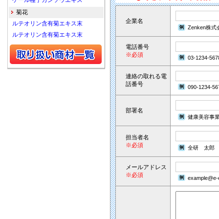
ケール種子カンソウエキス
菊花
企業名
ルテオリン含有菊エキス末
Zenken株
ルテオリン含有菊エキス末
電話番号
※必須
03-1234-567
連絡の取れる電
話番号
090-1234-56
部署名
健康美容事
担当者名
※必須
全研 太郎
メールアドレス
※必須
example@e-e