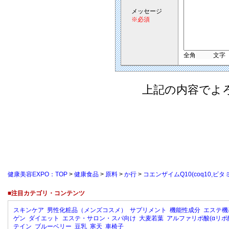
メッセージ
※必須
全角
文字
上記の内容でよ
健康美容EXPO：TOP
>
健康食品
>
原料
>
か行
>
コエンザイムQ10(coq10,ビタ
■注目カテゴリ・コンテンツ
スキンケア
男性化粧品（メンズコスメ）
サプリメント
機能性成分
エステ機
ゲン
ダイエット
エステ・サロン・スパ向け
大麦若葉
アルファリポ酸(αリポ
テイン
ブルーベリー
豆乳
寒天
車椅子