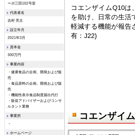
ーポ三田102号室
コエンザイムQ10
代表者名
を助け、日常の生活
吉村 亮太
軽減する機能が報告
設立年月
有：J22)
2021年3月
資本金
300万円
事業内容
・健康食品の企画、開発および販
売
・食品原料の企画、開発および販
売
・機能性表示食品制度届出代行
・販促アドバイザーおよびコンサ
ルタント業務
コエンザイム
事業所
－
ホームページ