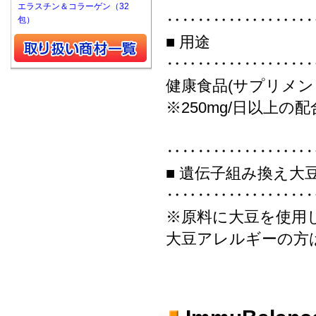
エラスチン＆コラーゲン（32
‥‥‥‥‥‥‥‥‥
包）
■ 用途
‥‥‥‥‥‥‥‥‥
健康食品(サプリメン
※250mg/日以上
‥‥‥‥‥‥‥‥‥
■ 遺伝子組み換え大
‥‥‥‥‥‥‥‥‥
※原料に大豆を使用
大豆アレルギーの方