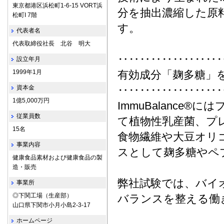
東京都港区浜松町1-6-15 VORT浜
分を抽出濃縮した原料がI
松町I 7階
す。
代表者名
代表取締役社長 北谷 明大
‥‥‥‥‥‥‥‥‥
設立年月
1999年1月
有効成分「麹多糖」
資本金
‥‥‥‥‥‥‥‥‥
1億5,000万円
ImmuBalance
従業員数
て植物性乳産菌、プ
15名
食物繊維や大豆オリ
事業内容
スとして麹多糖やペ
健康食品素材および健康食品の製
造・販売
弊社試験では、バイ
事業所
◎下関工場（生産部）
バランスを整える働
山口県下関市小月小島2-3-17
ホームページ