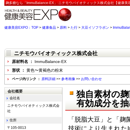
麹多糖なら「ImmuBalance-EX」:ニチモウバイオティックス株式会社【健康美
健康美容EXPO：TOP
>
健康食品
>
原料
>
た行
>
大豆イソフラボン
>
ImmuBala
ニチモウバイオティックス株式会社
原材料名 ：
ImmuBalance-EX
形状 ：
黄色〜黄褐色の粉末
ページ内リンク ：
原料詳細
>>
参考画像
>>
お問い合わせ
会社概要
独自素材の麹菌
会社名
有効成分を抽
ニチモウバイオティックス株式会
社
「脱脂大豆」と「麹
住所
技術により生まれたIm
〒105-0013