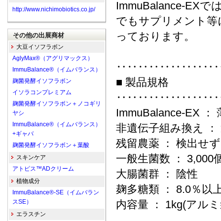
ImmuBalance
http://www.nichimobiotics.co.jp/
でもサプリメント等
っております。
その他の出展商材
大豆イソフラボン
AglyMax®（アグリマックス）
‥‥‥‥‥‥‥‥‥
ImmuBalance®（イムバランス）
■ 製品規格
麹菌発酵イソフラボン
イソラコンプレミアム
‥‥‥‥‥‥‥‥‥
麹菌発酵イソフラボン＋ノコギリ
ImmuBalance-
ヤシ
ImmuBalance®（イムバランス）
非遺伝子組み換え ：
+ギャバ
残留農薬 ： 検出せず
麹菌発酵イソフラボン＋葉酸
一般生菌数 ： 3,000
スキンケア
アトピス™ADクリーム
大腸菌群 ： 陰性
植物成分
麹多糖類 ： 8.0％以
ImmuBalance®-SE（イムバラン
スSE）
内容量 ： 1kg(アルミ
エラスチン