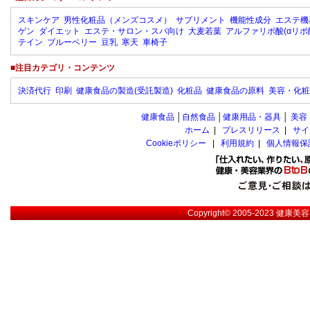
スキンケア
男性化粧品（メンズコスメ）
サプリメント
機能性成分
エステ機
ゲン
ダイエット
エステ・サロン・スパ向け
大麦若葉
アルファリポ酸(αリポ
テイン
ブルーベリー
豆乳
寒天
車椅子
■注目カテゴリ・コンテンツ
決済代行
印刷
健康食品の製造(受託製造)
化粧品
健康食品の原料
美容・化粧
健康食品
│
自然食品
│
健康用品・器具
│
美容
ホーム
|
プレスリリース
|
サイ
Cookieポリシー
|
利用規約
|
個人情報保
Copyright© 2005-2023
健康美容