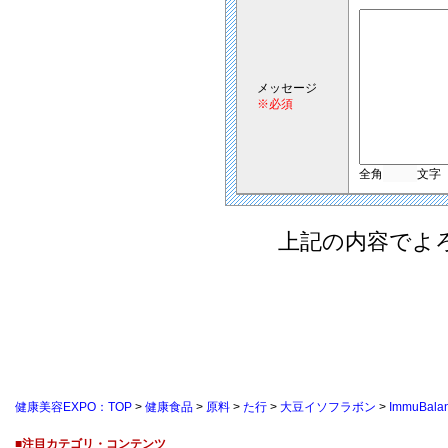
メッセージ
※必須
全角
文字
上記の内容でよ
健康美容EXPO：TOP
>
健康食品
>
原料
>
た行
>
大豆イソフラボン
>
ImmuBala
■注目カテゴリ・コンテンツ