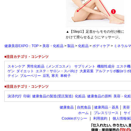
▲【Step1】足首からモモの付け根に
かけて滑らせるようにマッサージ。
健康美容EXPO：TOP
>
美容・化粧品
>
製品
>
化粧品
>
ボディケア
>
ミネラル
■注目カテゴリ・コンテンツ
スキンケア
男性化粧品（メンズコスメ）
サプリメント
機能性成分
エステ機
ゲン
ダイエット
エステ・サロン・スパ向け
大麦若葉
アルファリポ酸(αリポ
テイン
ブルーベリー
豆乳
寒天
車椅子
■注目カテゴリ・コンテンツ
決済代行
印刷
健康食品の製造(受託製造)
化粧品
健康食品の原料
美容・化粧
健康食品
│
自然食品
│
健康用品・器具
│
美容
ホーム
|
プレスリリース
|
サイ
Cookieポリシー
|
利用規約
|
個人情報保