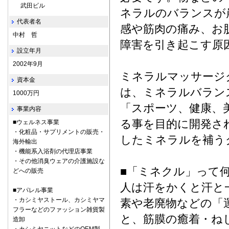
武田ビル
ネラルのバランスが
代表者名
感や筋肉の痛み、お
中村 哲
障害を引き起こす原
設立年月
2002年9月
ミネラルマッサージ
資本金
は、ミネラルバラン
1000万円
「スポーツ、健康、
事業内容
る事を目的に開発さ
■ウェルネス事業
・化粧品・サプリメントの販売・
したミネラルを補う
海外輸出
・機能系入浴剤の代理店事業
・その他消臭ウェアの介護施設な
■「ミネクル」って
どへの販売
人は汗をかくと汗と
■アパレル事業
・カシミヤストール、カシミヤマ
素や老廃物などの「
フラーなどのファッション雑貨製
と、筋膜の癒着・ね
造卸