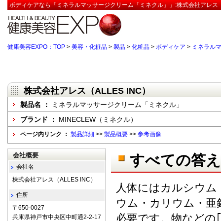
ボディケアなら「ミネラルマッサージクリーム「ミネクル」」:株式会社アレス（AL
健康美容EXPO：TOP
>
美容・化粧品
>
製品
>
化粧品
>
ボディケア
>
ミネラル
株式会社アレス（ALLES INC）
製品名 ：
ミネラルマッサージクリーム「ミネクル」
ブランド ：
MINECLEW（ミネクル）
ページ内リンク ：
製品詳細
>>
製品概要
>>
参考画像
会社概要
すべての答
会社名
株式会社アレス（ALLES INC）
人体にはカルシウム
住所
ウム・カリウム・亜
〒650-0027
必要です。物などの
兵庫県神戸市中央区中町通2-2-17