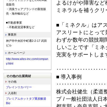
・カシミヤニットなどのOEM製
よるけがや障害など
造販売
ミネラルを補うクリ
・消臭ウェアブランドの製造販
売・海外輸出など
■不動産事業
■「ミネクル」はア
・不動産賃貸事業など
アスリートにとって
事業所
わずか数年の競技期
神戸市中央区中町通2-2-17 武田
ビル
しいことです「ミネ
ホームページ
充実をサポートしま
http://www.alles-inc.com/compan
y.html
‥‥‥‥‥‥‥‥‥
■ 導入事例
その他の出展商材
その他
‥‥‥‥‥‥‥‥‥
ブレインリカバリー
株式会社健生（柔道整
入浴剤
プ / 一般社団法人
プレミアムホットタブ重炭酸湯
Bio
都支部・奈良支部・大