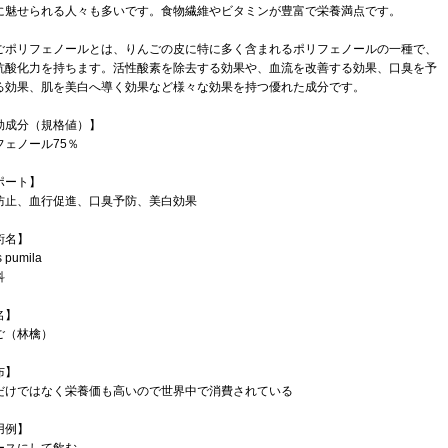
に魅せられる人々も多いです。食物繊維やビタミンが豊富で栄養満点です。
ごポリフェノールとは、りんごの皮に特に多く含まれるポリフェノールの一種で、
抗酸化力を持ちます。活性酸素を除去する効果や、血流を改善する効果、口臭を予
る効果、肌を美白へ導く効果など様々な効果を持つ優れた成分です。
効成分（規格値）】
フェノール75％
ポート】
防止、血行促進、口臭予防、美白効果
術名】
 pumila
科
名】
ご（林檎）
布】
だけではなく栄養価も高いので世界中で消費されている
用例】