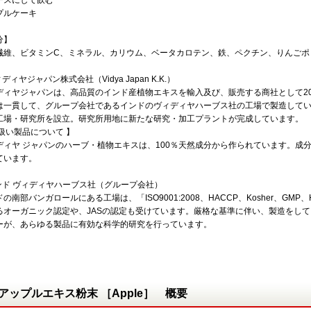
ースにして飲む
プルケーキ
分】
繊維、ビタミンC、ミネラル、カリウム、ベータカロテン、鉄、ペクチン、りんごポ
ィディヤジャパン株式会社（Vidya Japan K.K.）
ディヤジャパンは、高品質のインド産植物エキスを輸入及び、販売する商社として20
は一貫して、グループ会社であるインドのヴィディヤハーブス社の工場で製造していま
工場・研究所を設立。研究所用地に新たな研究・加工プラントが完成しています。
取扱い製品について 】
ディヤ ジャパンのハーブ・植物エキスは、100％天然成分から作られています。成
ています。
インド ヴィディヤハーブス社（グループ会社）
の南部バンガロールにある工場は、「ISO9001:2008、HACCP、Kosher、GMP
るオーガニック認定や、JASの認定も受けています。厳格な基準に伴い、製造をしていま
ーが、あらゆる製品に有効な科学的研究を行っています。
アップルエキス粉末 ［Apple］ 概要