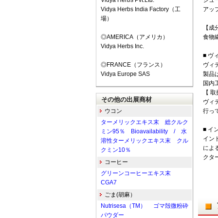
Vidya Herbs Pvt.Ltd.
ジュ
Vidya Herbs India Factory（工
アッ
場）
【成
◎AMERICA（アメリカ）
食物
Vidya Herbs Inc.
■ ヴ
◎FRANCE（フランス）
ヴィ
Vidya Europe SAS
製品
国内
【 
その他の出展商材
ヴィ
ウコン
行っ
ターメリックエキス末 総クルク
■ 
ミン95％ Bioavailability / 水
インド
溶性ターメリックエキス末 クル
によ
クミン10％
クタ
コーヒー
グリーンコーヒーエキス末
CGA7
ごま(胡麻）
Nutrisesa（TM） ゴマ殻微粉砕
パウダー