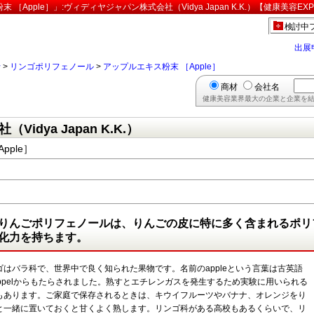
pple］」:ヴィディヤジャパン株式会社（Vidya Japan K.K.）【健康美容EX
検討中
出展
行
>
リンゴポリフェノール
>
アップルエキス粉末 ［Apple］
商材
会社名
健康美容業界最大の企業と企業を結
dya Japan K.K.）
pple］
りんごポリフェノールは、りんごの皮に特に多く含まれるポリ
化力を持ちます。
ゴはバラ科で、世界中で良く知られた果物です。名前のappleという言葉は古英語
eppelからもたらされました。熟すとエチレンガスを発生するため実験に用いられる
もあります。ご家庭で保存されるときは、キウイフルーツやバナナ、オレンジをり
と一緒に置いておくと甘くよく熟します。リンゴ科がある高校もあるくらいで、リ