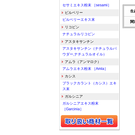
セサミエキス粉末 ［sesami］
生
ビルベリー
ビルベリーエキス末
関
リコピン
ナチュラルリコピン
アスタキサンチン
アスタキサンチン（ナチュラルパ
ウダー,ナチュラルオイル）
アムラ（アンマロク）
アムラエキス粉末 ［Amla］
カシス
ブラックカラント（カシス）エキ
ス末
ガルシニア
ガルシニアエキス粉末
［Garcinia］