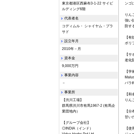
東京都港区西麻布3-1-22 サイビ
ンゴ
ルディング6階
りん
代表者名
強い
コディムル・ シャイヤム・プラ
防す
サド
【有
設立年月
ポリ
2010年－月
【サ
資本金
老化
9,000万円
【学
事業内容
Malus
－
バラ
事業所
【和
【渋川工場】
りん
群馬県渋川市有馬1967-2 (有馬企
業団地内）
【分
甘い
【グループ会社】
◎INDIA（インド）
【使