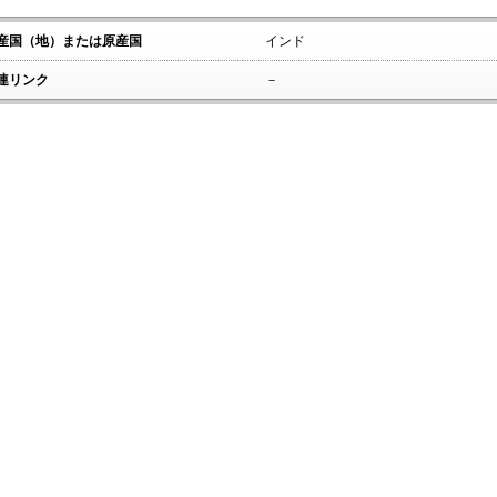
産国（地）または原産国
インド
連リンク
－