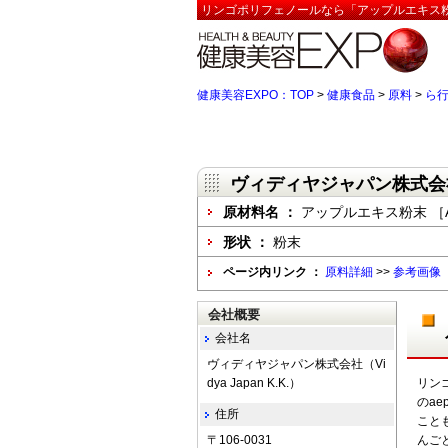
リンゴポリフェノールなら「アップルエキス粉末 ［A
健康美容EXPO：TOP
>
健康食品
>
原料
>
ら
ヴィディヤジャパン株式会社（Vi
原材料名 ：
アップルエキス粉末 ［A
形状 ：
粉末
ページ内リンク ：
原料詳細
>>
参考画像
会社概要
会社名
ヴィディヤジャパン株式会社（Vi
dya Japan K.K.）
リン
のa
住所
こと
〒106-0031
んご