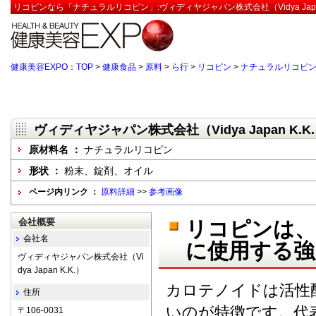
リコピンなら「ナチュラルリコピン」:ヴィディヤジャパン株式会社（Vidya Japan
健康美容EXPO：TOP
>
健康食品
>
原料
>
ら行
>
リコピン
>
ナチュラルリコピ
ヴィディヤジャパン株式会社（Vidya Japan K.K
原材料名 ：
ナチュラルリコピン
形状 ：
粉末、錠剤、オイル
ページ内リンク ：
原料詳細
>>
参考画像
会社概要
リコピンは、
会社名
に使用する強
ヴィディヤジャパン株式会社（Vi
dya Japan K.K.）
カロテノイドは活性
住所
いのが特徴です。代
〒106-0031