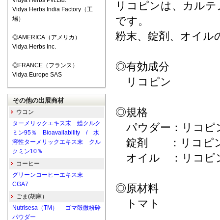
Vidya Herbs Pvt.Ltd.
リコピンは、カルテ
Vidya Herbs India Factory（工
です。
場）
粉末、錠剤、オイル
◎AMERICA（アメリカ）
Vidya Herbs Inc.
◎有効成分
◎FRANCE（フランス）
Vidya Europe SAS
リコピン
その他の出展商材
◎規格
ウコン
ターメリックエキス末 総クルク
パウダー：リコピン 5
ミン95％ Bioavailability / 水
錠剤 ：リコピン 5
溶性ターメリックエキス末 クル
クミン10％
オイル ：リコピン 1
コーヒー
グリーンコーヒーエキス末
CGA7
◎原材料
ごま(胡麻）
トマト
Nutrisesa（TM） ゴマ殻微粉砕
パウダー