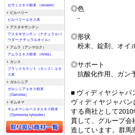
セサミエキス粉末 ［sesami］
◎色
ビルベリー
-
ビルベリーエキス末
アスタキサンチン
アスタキサンチン（ナチュラルパ
◎形状
ウダー,ナチュラルオイル）
粉末、錠剤、オイ
アムラ（アンマロク）
アムラエキス粉末 ［Amla］
カシス
◎サポート
ブラックカラント（カシス）エキ
抗酸化作用、ガン
ス末
ガルシニア
ガルシニアエキス粉末
■ ヴィディヤジャパン株式
［Garcinia］
ヴィディヤジャパン
ギムネマ
ギムネマシルベスタエキス粉末
する商社として201
［Gymnema sylvestre］
貫して、グループ会
造しています。群馬県