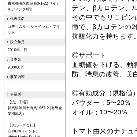
東京都港区西麻布3-1-22 サイビ
テン、βカロテン、
ルディング6階
その中でもリコピン
代表者名
徴で、βカロテンの2
コディムル・ シャイヤム・プラ
サド
抗酸化力を持ちます
設立年月
2010年－月
◎サポート
資本金
血糖値を下げる、動
9,000万円
防、喘息の改善、美
事業内容
－
◎有効成分（規格値
事業所
パウダー；5〜20％
【渋川工場】
群馬県渋川市有馬1967-2 (有馬企
オイル；10〜20％
業団地内）
【グループ会社】
トマト由来のナチュ
◎INDIA（インド）