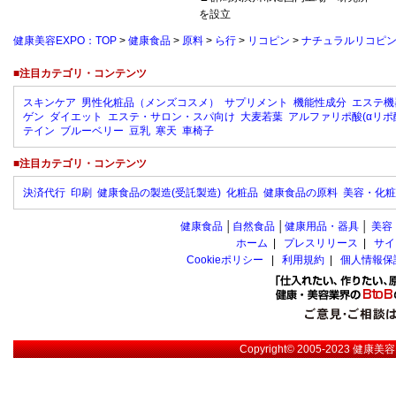
を設立
健康美容EXPO：TOP
>
健康食品
>
原料
>
ら行
>
リコピン
>
ナチュラルリコピ
■注目カテゴリ・コンテンツ
スキンケア
男性化粧品（メンズコスメ）
サプリメント
機能性成分
エステ機
ゲン
ダイエット
エステ・サロン・スパ向け
大麦若葉
アルファリポ酸(αリポ
テイン
ブルーベリー
豆乳
寒天
車椅子
■注目カテゴリ・コンテンツ
決済代行
印刷
健康食品の製造(受託製造)
化粧品
健康食品の原料
美容・化粧
健康食品
│
自然食品
│
健康用品・器具
│
美容
ホーム
|
プレスリリース
|
サイ
Cookieポリシー
|
利用規約
|
個人情報保
Copyright© 2005-2023
健康美容