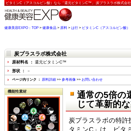
ビタミンC（アスコルビン酸）なら「還元ビタミンC™」:炭プラスラボ株式会社
健康美容EXPO：TOP
>
健康食品
>
原料
>
は行
>
ビタミンC（アスコルビン酸）
炭プラスラボ株式会社
原材料名 ：
還元ビタミンC™
形状 ：
－
ページ内リンク ：
原料詳細
>>
参考画像
>>
お問い合わせ
機能性素材
通常の5倍の
じて革新的な
炭プラスラボの特許
タミンC」は、ビタ