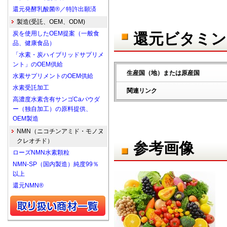
還元発酵乳酸菌®／特許出願済
製造(受託、OEM、ODM)
炭を使用したOEM提案（一般食
還元ビタミン
品、健康食品）
「水素・炭ハイブリッドサプリメ
ント」のOEM供給
生産国（地）または原産国
水素サプリメントのOEM供給
水素受託加工
関連リンク
高濃度水素含有サンゴCaパウダ
ー（独自加工）の原料提供、
OEM製造
NMN（ニコチンアミド・モノヌ
クレオチド）
参考画像
ローズNMN水素顆粒
NMN-SP（国内製造）純度99％
以上
還元NMN®