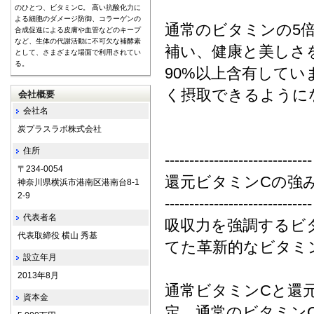
のひとつ、ビタミンC。 高い抗酸化力に
よる細胞のダメージ防御、コラーゲンの
通常のビタミンの5
合成促進による皮膚や血管などのキープ
など、生体の代謝活動に不可欠な補酵素
補い、健康と美しさ
として、さまざまな場面で利用されてい
る。
90%以上含有して
く摂取できるように
会社概要
会社名
炭プラスラボ株式会社
住所
------------------------------
〒234-0054
還元ビタミンCの強
神奈川県横浜市港南区港南台8-1
2-9
------------------------------
代表者名
吸収力を強調するビ
代表取締役 横山 秀基
てた革新的なビタミ
設立年月
2013年8月
通常ビタミンCと還元
資本金
定。通常のビタミンC