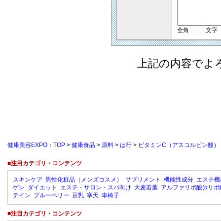
全角
文字
上記の内容でよ
健康美容EXPO：TOP
>
健康食品
>
原料
>
は行
>
ビタミンC（アスコルビン酸）
■注目カテゴリ・コンテンツ
スキンケア
男性化粧品（メンズコスメ）
サプリメント
機能性成分
エステ機
ゲン
ダイエット
エステ・サロン・スパ向け
大麦若葉
アルファリポ酸(αリポ
テイン
ブルーベリー
豆乳
寒天
車椅子
■注目カテゴリ・コンテンツ