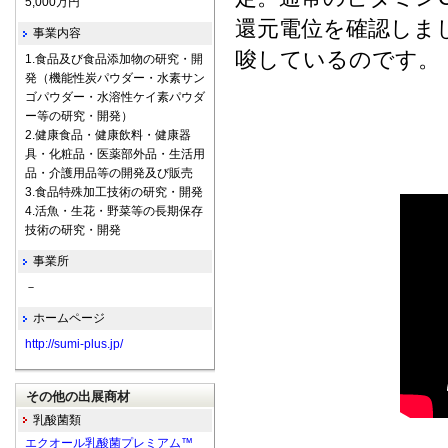
5,000万円
還元電位を確認しま
事業内容
唆しているのです。
1.食品及び食品添加物の研究・開
発（機能性炭パウダー・水素サン
ゴパウダー・水溶性ケイ素パウダ
ー等の研究・開発）
2.健康食品・健康飲料・健康器
具・化粧品・医薬部外品・生活用
品・介護用品等の開発及び販売
3.食品特殊加工技術の研究・開発
4.活魚・生花・野菜等の長期保存
技術の研究・開発
事業所
－
ホームページ
http://sumi-plus.jp/
その他の出展商材
乳酸菌類
エクオール乳酸菌プレミアム™