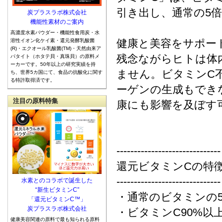
引き出し、通常の5
炭プラスラボ株式会社
機能性素材のご案内
高濃度水素パウダー・機能性食用炭・水
健康と美容をサポー
溶性イオン化ケイ素・還元発酵乳酸菌
(R)・エクオール乳酸菌(TM)・天然由来ア
残念ながらヒトは体
パタイト（ホタテ貝・真珠貝）の原料メ
ーカーです。50年以上の研究実績を持
ません。ビタミンC
ち、世界5カ国にて、食品の抗酸化に関す
る特許取得済です。
ーゲンの生成もでき
注目の原料特集
康にも影響を及ぼす
------------------------------
還元ビタミンCの特
------------------------------
水素とのコラボで誕生した
“新生ビタミンC”
・通常のビタミンの
「還元ビタミンC™」
炭プラスラボ株式会社
・ビタミンC90%以
健康美容関連の原料で最も知られる原料