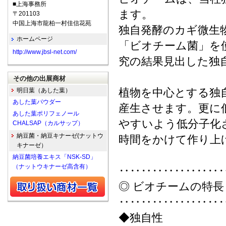
■上海事務所
ます。
〒201103
中国上海市龍柏一村佳信花苑
独自発酵のカギ微生
ホームページ
「ビオチーム菌」を
http://www.jbsl-net.com/
究の結果見出した独
その他の出展商材
植物を中心とする独
明日葉（あした葉）
あした葉パウダー
産生させます。更に
あした葉ポリフェノール
やすいよう低分子化
CHALSAP（カルサップ）
納豆菌・納豆キナーゼ(ナットウ
時間をかけて作り上
キナーゼ）
納豆菌培養エキス「NSK-SD」
（ナットウキナーゼ高含有）
‥‥‥‥‥‥‥‥‥
◎ ビオチームの特長
‥‥‥‥‥‥‥‥‥
◆独自性