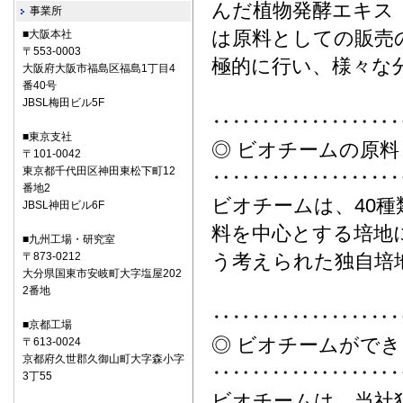
んだ植物発酵エキス「
事業所
は原料としての販売
■大阪本社
〒553-0003
極的に行い、様々な
大阪府大阪市福島区福島1丁目4
番40号
JBSL梅田ビル5F
‥‥‥‥‥‥‥‥‥
■東京支社
◎ ビオチームの原料
〒101-0042
東京都千代田区神田東松下町12
‥‥‥‥‥‥‥‥‥
番地2
ビオチームは、40
JBSL神田ビル6F
料を中心とする培地
■九州工場・研究室
〒873-0212
う考えられた独自培
大分県国東市安岐町大字塩屋202
2番地
‥‥‥‥‥‥‥‥‥
■京都工場
◎ ビオチームがで
〒613-0024
京都府久世郡久御山町大字森小字
‥‥‥‥‥‥‥‥‥
3丁55
ビオチームは、当社