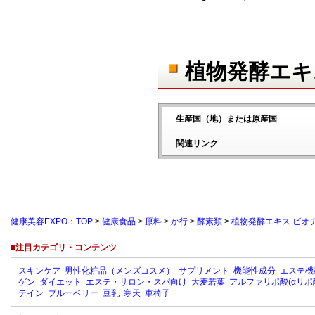
植物発酵エキ
生産国（地）または原産国
関連リンク
健康美容EXPO：TOP
>
健康食品
>
原料
>
か行
>
酵素類
>
植物発酵エキス ビオチ
■注目カテゴリ・コンテンツ
スキンケア
男性化粧品（メンズコスメ）
サプリメント
機能性成分
エステ機
ゲン
ダイエット
エステ・サロン・スパ向け
大麦若葉
アルファリポ酸(αリポ
テイン
ブルーベリー
豆乳
寒天
車椅子