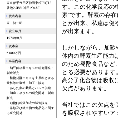
東京都千代田区神田東松下町12
す。この化学反応の
番地2 JBSL神田ビル6F
素”です。酵素の存
代表者名
とが出来、私達は健
東 健一郎
が出来ます。
設立年月
1974年9月
資本金
しかしながら、加齢
6,000万円
体内の酵素生産能力
事業内容
のため発酵食品など
・納豆菌培養エキスの研究開発・
とる必要があります
製造販売
・植物発酵エキスを主原料とする
高分子化合物は吸収
飲料等の製造・加工・販売
欠点があります。
・あした葉の栽培とバルク供給
・胡麻ミネラルの研究開発・製造
販売
・動物飼料添加液の製造販売
当社ではこの欠点を
・藻類及び微生物の食品化に関す
を吸収されやすいア
る研究開発