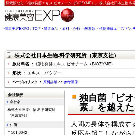
酵素類なら「植物発酵エキス ビオチーム（BIOZYME）」:株式会社日本生物.
健康美容EXPO：TOP
>
健康食品
>
原料
>
か行
>
酵素類
>
植物発酵エキス ビオチ
株式会社日本生物.科学研究所（東京支社）
原材料名 ：
植物発酵エキス ビオチーム（BIOZYME）
形状 ：
エキス、パウダー
ページ内リンク ：
原料詳細
>>
参考画像
会社概要
独自菌「ビオ
会社名
素」を越えた
株式会社日本生物.科学研究所
（東京支社）
人間の身体を構成す
住所
反応を起こしながら
〒101-0042