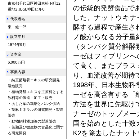
東京都千代田区神田東松下町12
の伝統的発酵食品で
番地2 JBSL神田ビル6F
した。ナットウキナ
代表者名
酵する過程で産生され
東 健一郎
ノ酸からなる分子量約
設立年月
1974年9月
（タンパク質分解酵
資本金
ーゼはフィブリンへ
6,000万円
て高く、またプラス
事業内容
り、血流改善が期待
・納豆菌培養エキスの研究開発・
1998年、日本生物
製造販売
・植物発酵エキスを主原料とする
ーゼを高含有する「
飲料等の製造・加工・販売
方法を世界に先駆け
・あした葉の栽培とバルク供給
・胡麻ミネラルの研究開発・製造
ナーゼのトップメー
販売
・動物飼料添加液の製造販売
国を始めとした十数
・藻類及び微生物の食品化に関す
K2を除去したナッ
る研究開発