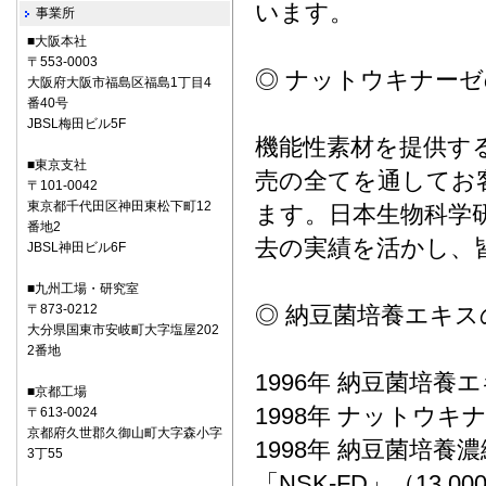
います。
事業所
■大阪本社
〒553-0003
◎ ナットウキナー
大阪府大阪市福島区福島1丁目4
番40号
JBSL梅田ビル5F
機能性素材を提供す
■東京支社
売の全てを通してお
〒101-0042
東京都千代田区神田東松下町12
ます。日本生物科学
番地2
去の実績を活かし、
JBSL神田ビル6F
■九州工場・研究室
〒873-0212
◎ 納豆菌培養エキ
大分県国東市安岐町大字塩屋202
2番地
1996年 納豆菌培養
■京都工場
1998年 ナットウ
〒613-0024
京都府久世郡久御山町大字森小字
1998年 納豆菌培養濃
3丁55
「NSK-FD」（13,0