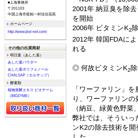
■上海事務所
2001年 納豆臭を除去
〒201103
中国上海市龍柏一村佳信花苑
を開始
ホームページ
2006年 ビタミンK
2
http://www.jbsl-net.com/
2012年 韓国FD
れる
その他の出展商材
明日葉（あした葉）
あした葉パウダー
◎ 何故ビタミンK
除
2
あした葉ポリフェノール
CHALSAP（カルサップ）
酵素類
「ワーファリン」を
植物発酵エキス ビオチーム
（BIOZYME）
り、ワーファリンの
（納豆、緑黄色野菜
弊社では、そういっ
ンK2の除去技術を開
した。