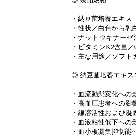
・納豆菌培養エキス「N
・性状／白色から乳
・ナットウキナーゼ活性／
・ビタミンK2含量／0.
・主な用途／ソフト
◎ 納豆菌培養エキス
・血流動態変化への
・高血圧患者への影
・線溶活性および凝
・血液粘性低下への
・血小板凝集抑制能