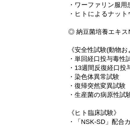
・ワーファリン服用
・ヒトによるナット
◎ 納豆菌培養エキス
《安全性試験(動物お
・単回経口投与毒性
・13週間反復経口投
・染色体異常試験
・復帰突然変異試験
・生産菌の病原性試
《ヒト臨床試験》
・「NSK-SD」配