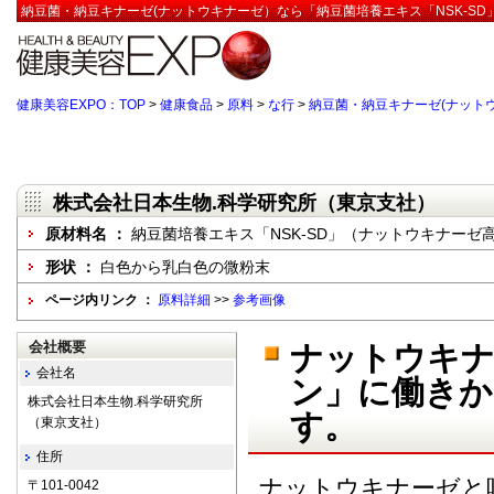
納豆菌・納豆キナーゼ(ナットウキナーゼ）なら「納豆菌培養エキス「NSK-SD
健康美容EXPO：TOP
>
健康食品
>
原料
>
な行
>
納豆菌・納豆キナーゼ(ナット
株式会社日本生物.科学研究所（東京支社）
原材料名 ：
納豆菌培養エキス「NSK-SD」（ナットウキナーゼ
形状 ：
白色から乳白色の微粉末
ページ内リンク ：
原料詳細
>>
参考画像
会社概要
ナットウキナ
会社名
ン」に働きか
株式会社日本生物.科学研究所
す。
（東京支社）
住所
ナットウキナーゼと
〒101-0042