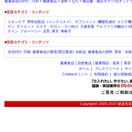
健康美容EXPO：TOP
>
健康食品
>
原料
>
な行
>
納豆菌・納豆キナーゼ(ナット
■注目カテゴリ・コンテンツ
スキンケア
男性化粧品（メンズコスメ）
サプリメント
機能性成分
エステ機
ゲン
ダイエット
エステ・サロン・スパ向け
大麦若葉
アルファリポ酸(αリポ
テイン
ブルーベリー
豆乳
寒天
車椅子
■注目カテゴリ・コンテンツ
決済代行
印刷
健康食品の製造(受託製造)
化粧品
健康食品の原料
美容・化粧
健康食品
│
自然食品
│
健康用品・器具
│
美容
ホーム
|
プレスリリース
|
サイ
Cookieポリシー
|
利用規約
|
個人情報保
Copyright© 2005-2023
健康美容