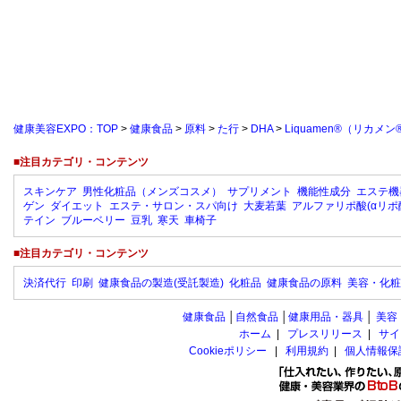
健康美容EXPO：TOP
>
健康食品
>
原料
>
た行
>
DHA
>
Liquamen®（リカメン
■注目カテゴリ・コンテンツ
スキンケア
男性化粧品（メンズコスメ）
サプリメント
機能性成分
エステ機
ゲン
ダイエット
エステ・サロン・スパ向け
大麦若葉
アルファリポ酸(αリポ
テイン
ブルーベリー
豆乳
寒天
車椅子
■注目カテゴリ・コンテンツ
決済代行
印刷
健康食品の製造(受託製造)
化粧品
健康食品の原料
美容・化粧
健康食品
│
自然食品
│
健康用品・器具
│
美容
ホーム
|
プレスリリース
|
サイ
Cookieポリシー
|
利用規約
|
個人情報保