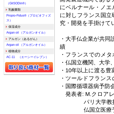
（GliSODin®）
にベルナール・ノエ
乳酸菌類
に対しフランス国立研
Propio-Fidus®（プロピオフィズ
ス）
究・開発を手掛けて
保湿成分
Argan oil （アルガンオイル）
・大手仏企業が共同
アルガン（あるがん）
Argan oil （アルガンオイル）
績
植物成分
・フランスでのメタ
AC-11 （エーシーイレブン）
・仏国立機関、大学
・10年以上に渡る豊
・ツールドフランス
・国際循環器病予防
発表者: M.クロアレ
パリ大学教
仏国立医療予