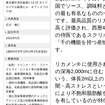
東京都中央区銀座1-13-15 ダイワ
国でソース、調味料
ロイヤル銀座ビル オフィスフロ
ア3F
の最も有名なものの
代表者名
です。最高品質のリ
石川 雅仁
高く評価され、西暦
設立年月
の侍医であるスクリ
2001年5月
「千の機能を持つ産
資本金
す。
1億6024万円 (2013年3月末現在)
事業内容
リカメン® に使用
・錠剤・ドリンク・グミ・フリー
ズドライ・レトルト等の栄養補助
の深海2,000mに
食品、健康補助食品、化粧品の製
いう、体長2m以上
品受託開発、OEM事業
・国外の高機能・高品質の機能性
闇・高ストレスとい
食品、化粧品素材の原材料輸入販
売事業
により不飽和脂肪酸
・個人別栄養素状態のチェックと
を有しているのが特徴
アドバイス及び自動栄養補助食品