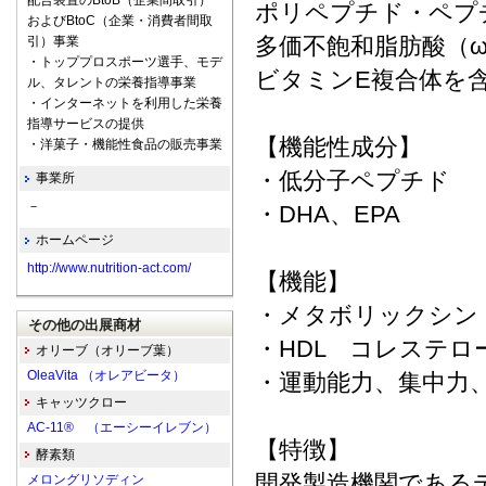
配合装置のBtoB（企業間取引）
ポリペプチド・ペプ
およびBtoC（企業・消費者間取
多価不飽和脂肪酸（
引）事業
・トッププロスポーツ選手、モデ
ビタミンE複合体を
ル、タレントの栄養指導事業
・インターネットを利用した栄養
指導サービスの提供
【機能性成分】
・洋菓子・機能性食品の販売事業
・低分子ペプチド
事業所
－
・DHA、EPA
ホームページ
http://www.nutrition-act.com/
【機能】
・メタボリックシン
その他の出展商材
・HDL コレステロ
オリーブ（オリーブ葉）
OleaVita （オレアビータ）
・運動能力、集中力
キャッツクロー
AC-11® （エーシーイレブン）
【特徴】
酵素類
開発製造機関である
メロングリソディン