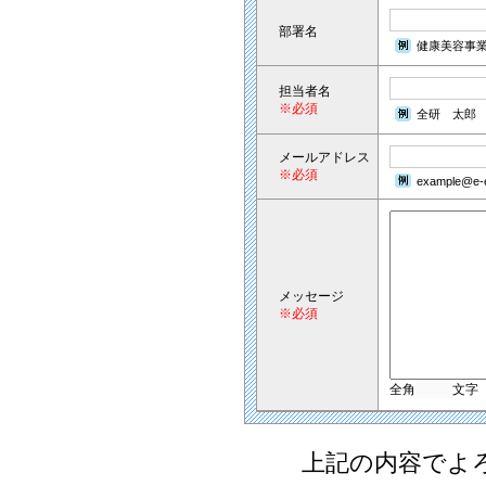
部署名
健康美容事
担当者名
※必須
全研 太郎
メールアドレス
※必須
example@e-e
メッセージ
※必須
全角
文字
上記の内容でよ