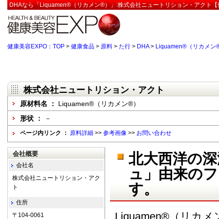
DHAなら「Liquamen®（リカメン®）」:株式会社ニュートリション・アクト【
健康美容EXPO：TOP
>
健康食品
>
原料
>
た行
>
DHA
>
Liquamen®（リカメン
株式会社ニュートリション・アクト
原材料名 ：
Liquamen®（リカメン®）
形状 ：
－
ページ内リンク ：
原料詳細
>>
参考画像
>>
お問い合わせ
会社概要
北大西洋の深
会社名
ュ」由来のフ
株式会社ニュートリション・アク
す。
ト
住所
Liquamen®（リ
〒104-0061