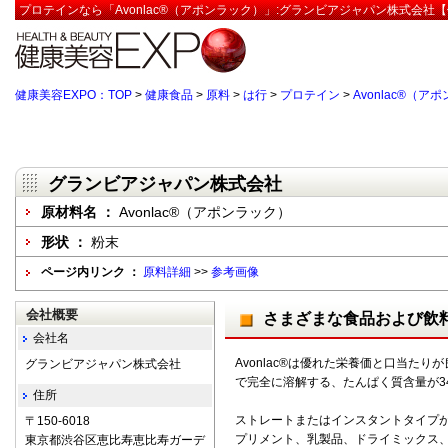
プロテインなら「Avonlac®（アポンラック）」:グランビアジャパン株式会社【
健康美容EXPO：TOP
>
健康食品
>
原料
>
は行
>
プロテイン
>
Avonlac®（ア
グランビアジャパン株式会社
原材料名 ：
Avonlac®（アポンラック）
形状 ：
粉末
ページ内リンク ：
原料詳細
>>
参考画像
会社概要
さまざまな食品および飲
会社名
Avonlac®は優れた栄養価と口当た
グランビアジャパン株式会社
で完全に溶解する、たんぱく質含量が34
住所
ストレートまたはインスタントタイプがご
〒150-6018
プリメント、乳製品、ドライミックス
東京都渋谷区恵比寿恵比寿ガーデ