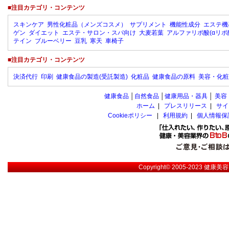
■注目カテゴリ・コンテンツ
スキンケア
男性化粧品（メンズコスメ）
サプリメント
機能性成分
エステ機
ゲン
ダイエット
エステ・サロン・スパ向け
大麦若葉
アルファリポ酸(αリポ
テイン
ブルーベリー
豆乳
寒天
車椅子
■注目カテゴリ・コンテンツ
決済代行
印刷
健康食品の製造(受託製造)
化粧品
健康食品の原料
美容・化粧
健康食品
│
自然食品
│
健康用品・器具
│
美容
ホーム
|
プレスリリース
|
サイ
Cookieポリシー
|
利用規約
|
個人情報保
Copyright© 2005-2023
健康美容