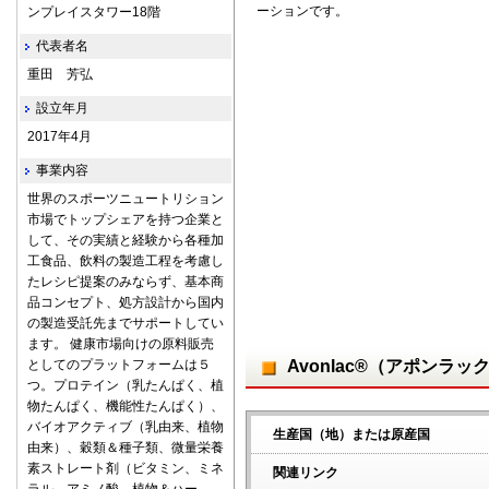
ーションです。
ンプレイスタワー18階
代表者名
重田 芳弘
設立年月
2017年4月
事業内容
世界のスポーツニュートリション
市場でトップシェアを持つ企業と
して、その実績と経験から各種加
工食品、飲料の製造工程を考慮し
たレシピ提案のみならず、基本商
品コンセプト、処方設計から国内
の製造受託先までサポートしてい
ます。 健康市場向けの原料販売
としてのプラットフォームは５
Avonlac®（アポンラッ
つ。プロテイン（乳たんぱく、植
物たんぱく、機能性たんぱく）、
バイオアクティブ（乳由来、植物
生産国（地）または原産国
由来）、穀類＆種子類、微量栄養
素ストレート剤（ビタミン、ミネ
関連リンク