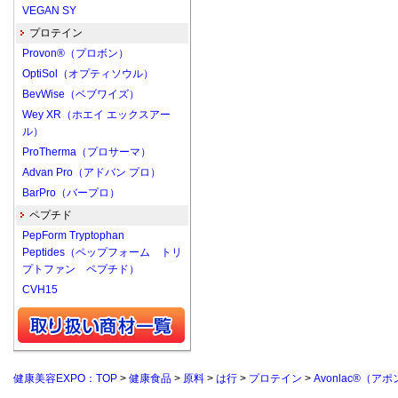
VEGAN SY
プロテイン
Provon®（プロボン）
OptiSol（オプティソウル）
BevWise（ベブワイズ）
Wey XR（ホエイ エックスアー
ル）
ProTherma（プロサーマ）
Advan Pro（アドバン プロ）
BarPro（バープロ）
ペプチド
PepForm Tryptophan
Peptides（ペップフォーム トリ
プトファン ペプチド）
CVH15
健康美容EXPO：TOP
>
健康食品
>
原料
>
は行
>
プロテイン
>
Avonlac®（ア