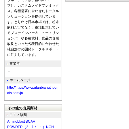
ラル、アミノ酸、植物＆ハー
ブ）、カスタムメイドプレミック
ス。各種需要に合わせたトータル
ソリューションを提供していま
す。とりわけ日本市場では、粉末
飲料だけでなく、市場拡大してい
るプロテインバー＆ニュートリシ
ョンバーや各種飲料、食品の食感
改良といった各種目的に合わせた
独自処方の開発トータルサポート
に注力しています。
事業所
－
ホームページ
http://https://www.glanbianutrition
als.com/ja
その他の出展商材
アミノ酸類
Aminoblast BCAA
POWDER（2：1：1：）NON-