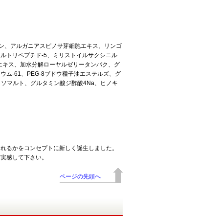
ーレン、アルガニアスピノサ芽細胞エキス、リンゴ
ルトリペプチド-5、ミリストイルサクシニル
エキス、加水分解ローヤルゼリータンパク、グ
-61、PEG-8ブドウ種子油エステルズ、グ
イソマルト、グルタミン酸ジ酢酸4Na、ヒノキ
られるかをコンセプトに新しく誕生しました。
を実感して下さい。
ページの先頭へ