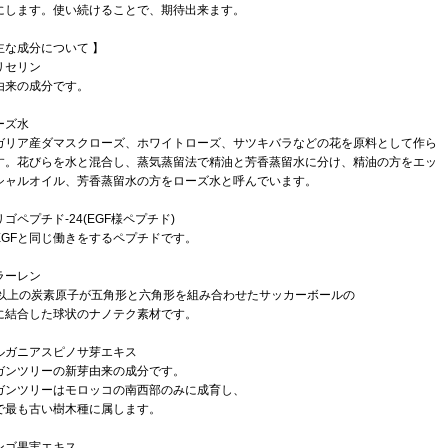
にします。使い続けることで、期待出来ます。
主な成分について 】
リセリン
由来の成分です。
ーズ水
ガリア産ダマスクローズ、ホワイトローズ、サツキバラなどの花を原料として作ら
す。花びらを水と混合し、蒸気蒸留法で精油と芳香蒸留水に分け、精油の方をエッ
シャルオイル、芳香蒸留水の方をローズ水と呼んでいます。
ゴペプチド-24(EGF様ペプチド)
EGFと同じ働きをするペプチドです。
ラーレン
個以上の炭素原子が五角形と六角形を組み合わせたサッカーボールの
に結合した球状のナノテク素材です。
ルガニアスピノサ芽エキス
ガンツリーの新芽由来の成分です。
ガンツリーはモロッコの南西部のみに成育し、
で最も古い樹木種に属します。
ンゴ果実エキス