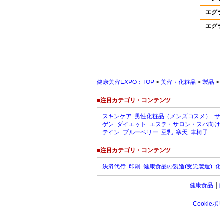
エグ
エグ
健康美容EXPO：TOP
>
美容・化粧品
>
製品
■注目カテゴリ・コンテンツ
スキンケア
男性化粧品（メンズコスメ）
サ
ゲン
ダイエット
エステ・サロン・スパ向け
テイン
ブルーベリー
豆乳
寒天
車椅子
■注目カテゴリ・コンテンツ
決済代行
印刷
健康食品の製造(受託製造)
健康食品
│
Cookie