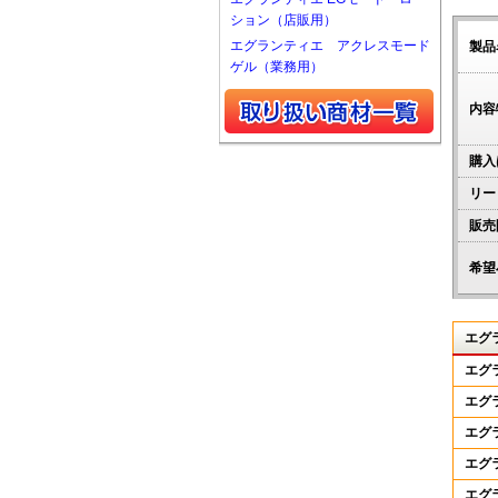
ション（店販用）
エグランティエ アクレスモード
製品
ゲル（業務用）
内容
購入
リー
販売
希望
エグ
エグ
エグ
エグ
エグ
エグ