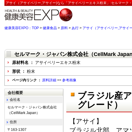
アサイ（アサイベリー,アサイー)なら「アサイベリーエキス粉末」:セルマーク・ジャパ
健康美容EXPO：TOP
>
健康食品
>
原料
>
あ行
>
アサイ（アサイベリー,アサイー
セルマーク・ジャパン株式会社（CellMark Japa
原材料名 ：
アサイベリーエキス粉末
形状 ：
粉末
ページ内リンク ：
原料詳細
>>
参考画像
会社概要
ブラジル産ア
会社名
グレード）
セルマーク・ジャパン株式会社
（CellMark Japan）
【アサイ】
住所
ブラジル北部、アマ
〒163-1307