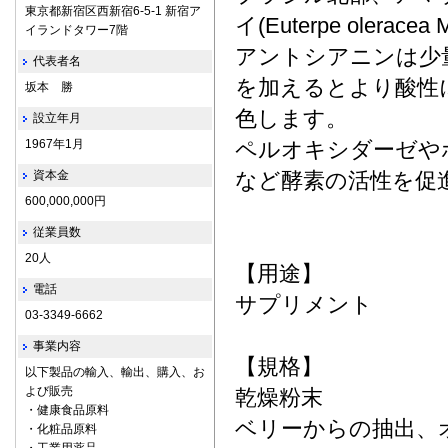
東京都新宿区西新宿6-5-1 新宿ア
イ(Euterpe olerac
イランドタワー7階
アントシアニンは少
代表者名
を加えるとより酸性
坂本 勝
色します。
設立年月
1967年1月
ペルオキシダーゼや
資本金
など酵素の活性を促
600,000,000円
従業員数
20人
【用途】
電話
サプリメント
03-3349-6662
事業内容
【規格】
以下製品の輸入、輸出、購入、お
よび販売
乾燥粉末
・健康食品原料
ベリーからの抽出、
・化粧品原料