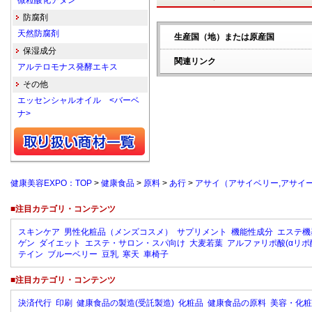
微粒酸化チタン
防腐剤
天然防腐剤
生産国（地）または原産国
保湿成分
関連リンク
アルテロモナス発酵エキス
その他
エッセンシャルオイル <バーベ
ナ>
健康美容EXPO：TOP
>
健康食品
>
原料
>
あ行
>
アサイ（アサイベリー,アサイー
■注目カテゴリ・コンテンツ
スキンケア
男性化粧品（メンズコスメ）
サプリメント
機能性成分
エステ機
ゲン
ダイエット
エステ・サロン・スパ向け
大麦若葉
アルファリポ酸(αリポ
テイン
ブルーベリー
豆乳
寒天
車椅子
■注目カテゴリ・コンテンツ
決済代行
印刷
健康食品の製造(受託製造)
化粧品
健康食品の原料
美容・化粧