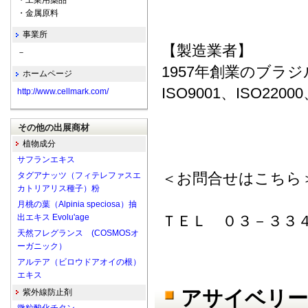
・工業用薬品
・金属原料
事業所
【製造業者】
－
1957年創業のブラ
ホームページ
ISO9001、ISO220
http://www.cellmark.com/
その他の出展商材
植物成分
サフランエキス
＜お問合せはこちら
タグアナッツ（フィテレファスエ
カトリアリス種子）粉
月桃の葉（Alpinia speciosa）抽
出エキス Evolu'age
ＴＥＬ ０３－３３
天然フレグランス (COSMOSオ
ーガニック）
アルテア（ビロウドアオイの根）
エキス
アサイベリー
紫外線防止剤