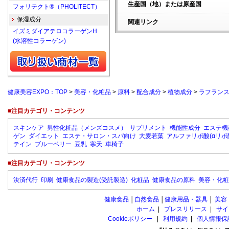
生産国（地）または原産国
フォリテクト®（PHOLITECT）
保湿成分
関連リンク
イズミダイアテロコラーゲンH
(水溶性コラーゲン)
健康美容EXPO：TOP
>
美容・化粧品
>
原料
>
配合成分
>
植物成分
>
ラフラン
■注目カテゴリ・コンテンツ
スキンケア
男性化粧品（メンズコスメ）
サプリメント
機能性成分
エステ機
ゲン
ダイエット
エステ・サロン・スパ向け
大麦若葉
アルファリポ酸(αリポ
テイン
ブルーベリー
豆乳
寒天
車椅子
■注目カテゴリ・コンテンツ
決済代行
印刷
健康食品の製造(受託製造)
化粧品
健康食品の原料
美容・化粧
健康食品
│
自然食品
│
健康用品・器具
│
美容
ホーム
|
プレスリリース
|
サイ
Cookieポリシー
|
利用規約
|
個人情報保