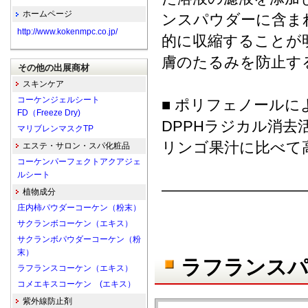
ホームページ
ンスパウダーに含ま
http://www.kokenmpc.co.jp/
的に収縮することが
膚のたるみを防止す
その他の出展商材
スキンケア
コーケンジェルシート
■ ポリフェノールによ
FD（Freeze Dry)
DPPHラジカル消去
マリブレンマスクTP
リンゴ果汁に比べて
エステ・サロン・スパ化粧品
コーケンパーフェクトアクアジェ
ルシート
―――――――――
植物成分
庄内柿パウダーコーケン（粉末）
サクランボコーケン（エキス）
サクランボパウダーコーケン（粉
末）
ラフランスパ
ラフランスコーケン（エキス）
コメエキスコーケン (エキス）
紫外線防止剤