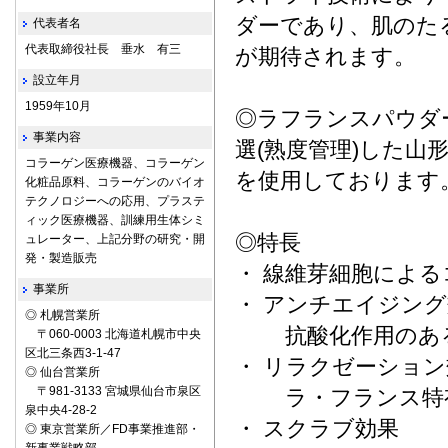
ダーであり、肌のた
代表者名
代表取締役社長 垂水 有三
が期待されます。
設立年月
1959年10月
◎ラフランスパウダ
事業内容
選(熟度管理)した山
コラーゲン医療機器、コラーゲン
を使用しております
化粧品原料、コラーゲンのバイオ
テクノロジーへの応用、プラステ
ィック医療機器、訓練用生体シミ
◎特長
ュレーター、上記分野の研究・開
発・製造販売
・ 線維芽細胞によ
事業所
・ アンチエイジン
◎ 札幌営業所
抗酸化作用のある
〒060-0003 北海道札幌市中央
区北三条西3-1-47
・ リラクゼー
◎ 仙台営業所
〒981-3133 宮城県仙台市泉区
ラ・フランス特有
泉中央4-28-2
・ スクラブ効果
◎ 東京営業所／FD事業推進部・