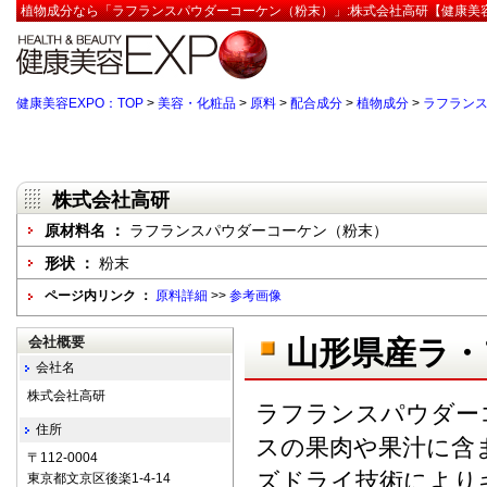
植物成分なら「ラフランスパウダーコーケン（粉末）」:株式会社高研【健康美容
健康美容EXPO：TOP
>
美容・化粧品
>
原料
>
配合成分
>
植物成分
>
ラフラン
株式会社高研
原材料名 ：
ラフランスパウダーコーケン（粉末）
形状 ：
粉末
ページ内リンク ：
原料詳細
>>
参考画像
会社概要
山形県産ラ・
会社名
株式会社高研
ラフランスパウダー
住所
スの果肉や果汁に含
〒112-0004
ズドライ技術により
東京都文京区後楽1-4-14