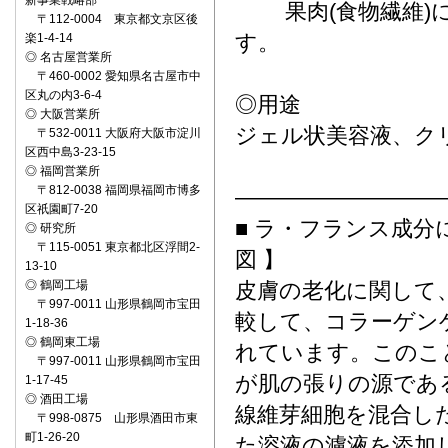
新事業戦略部
果肉(食物繊維)に
〒112-0004 東京都文京区後
す。
楽1-4-14
◎ 名古屋営業所
〒460-0002 愛知県名古屋市中
区丸の内3-6-4
◎用途
◎ 大阪営業所
ジェル状美容液、ク
〒532-0011 大阪府大阪市淀川
区西中島3-23-15
◎ 福岡営業所
〒812-0038 福岡県福岡市博多
―――――――――
区祇園町7-20
■ ラ・フランス成分
◎ 研究所
〒115-0051 東京都北区浮間2-
図 】
13-10
◎ 鶴岡工場
皮膚の老化に関して
〒997-0011 山形県鶴岡市宝田
較して、コラーゲン
1-18-36
◎ 鶴岡東工場
れています。このこ
〒997-0011 山形県鶴岡市宝田
が肌の張りの源であ
1-17-45
◎ 酒田工場
線維芽細胞を混合し
〒998-0875 山形県酒田市東
町1-26-20
た溶液の濾液を添加