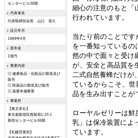
センタービル36階
細心の注意のもと「
代表者名
行われています。
代表取締役会長 山口 喜久
設立年月
当たり前のことです
1969年4月
を一番知っているの
資本金
然の中で面々と受け
1億円
が、安全と高品質を
事業内容
二式自然養蜂だけが
◎ 健康食品・化粧品の製造及び
販売
ているからこそ、世
◎ 医薬品の製造及び販売
◎ 薬蜜本舗事業
品を生み出すことが
事業所
【東京本社】
ローヤルゼリーは鮮
東京都新宿区西新宿1-25-1
新宿センタービル36階
乳」は保冷装置によ
ています。
【札幌営業所】