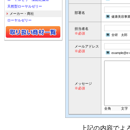
天然型ローヤルゼリー
部署名
メーカー・商社
健康美容事
ローヤルゼリー
担当者名
※必須
全研 太郎
メールアドレス
※必須
example@e-e
メッセージ
※必須
全角
文字
上記の内容でよ