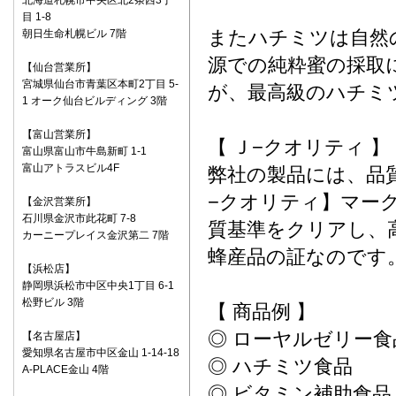
北海道札幌市中央区北2条西3丁
目 1-8
またハチミツは自然
朝日生命札幌ビル 7階
源での純粋蜜の採取
【仙台営業所】
宮城県仙台市青葉区本町2丁目 5-
が、最高級のハチミ
1 オーク仙台ビルディング 3階
【富山営業所】
【 Ｊ−クオリティ 】
富山県富山市牛島新町 1-1
富山アトラスビル4F
弊社の製品には、品
−クオリティ】マー
【金沢営業所】
石川県金沢市此花町 7-8
質基準をクリアし、
カーニープレイス金沢第二 7階
蜂産品の証なのです
【浜松店】
静岡県浜松市中区中央1丁目 6-1
松野ビル 3階
【 商品例 】
◎ ローヤルゼリー食
【名古屋店】
愛知県名古屋市中区金山 1-14-18
◎ ハチミツ食品
A-PLACE金山 4階
◎ ビタミン補助食品