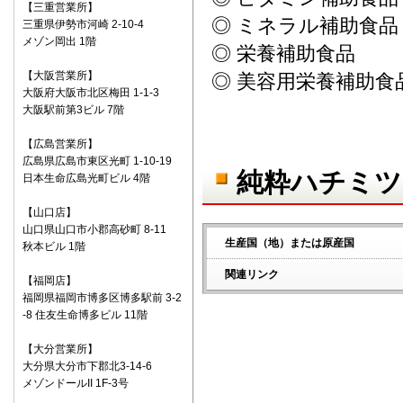
【三重営業所】
◎ ミネラル補助食品
三重県伊勢市河崎 2-10-4
メゾン岡出 1階
◎ 栄養補助食品
【大阪営業所】
◎ 美容用栄養補助食
大阪府大阪市北区梅田 1-1-3
大阪駅前第3ビル 7階
【広島営業所】
広島県広島市東区光町 1-10-19
純粋ハチミツ
日本生命広島光町ビル 4階
【山口店】
山口県山口市小郡高砂町 8-11
生産国（地）または原産国
秋本ビル 1階
関連リンク
【福岡店】
福岡県福岡市博多区博多駅前 3-2
-8 住友生命博多ビル 11階
【大分営業所】
大分県大分市下郡北3-14-6
メゾンドールII 1F-3号