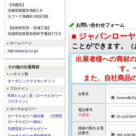
【沖縄店】
沖縄県那覇市旭町1-9
カフーナ旭橋B-1街区5階
お問い合わせフォーム
【技術研究所・宮城工場】
宮城県加美郡加美町字雁原172-5
■ ジャパンロー
ホームページ
ことができます。（
http://www.jrj.co.jp/
出展者様への商材
その他の出展商材
す。
ハチミツ類
また、自社商品
オーガニックマヌカハチミツ
プロテイン
企業名
RJEたんぱく質（ローヤルゼリー
Zenken株
プロテイン）
ローヤルゼリー
電話番号
※必須
ローヤルゼリー抽出液 （天然型
03-1234-567
ローヤルゼリー抽出）
連絡の取れる電
天然型生ローヤルゼリー
話番号
090-1234-56
ローヤルゼリー凍結乾燥末