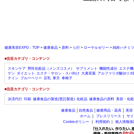
健康美容EXPO：TOP
>
健康食品
>
原料
>
ら行
>
ローヤルゼリー
>
純粋ハチミ
■注目カテゴリ・コンテンツ
スキンケア
男性化粧品（メンズコスメ）
サプリメント
機能性成分
エステ機
ゲン
ダイエット
エステ・サロン・スパ向け
大麦若葉
アルファリポ酸(αリポ
テイン
ブルーベリー
豆乳
寒天
車椅子
■注目カテゴリ・コンテンツ
決済代行
印刷
健康食品の製造(受託製造)
化粧品
健康食品の原料
美容・化粧
健康食品
│
自然食品
│
健康用品・器具
│
美容
ホーム
|
プレスリリース
|
サイ
Cookieポリシー
|
利用規約
|
個人情報保