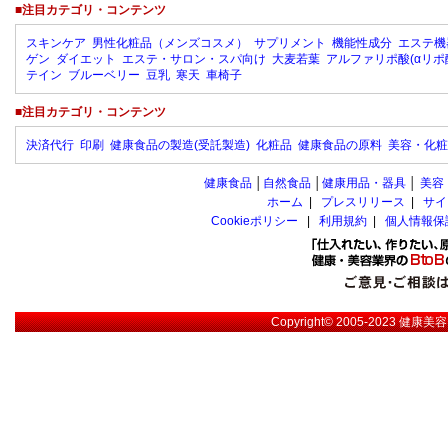
■注目カテゴリ・コンテンツ
スキンケア
男性化粧品（メンズコスメ）
サプリメント
機能性成分
エステ機
ゲン
ダイエット
エステ・サロン・スパ向け
大麦若葉
アルファリポ酸(αリポ
テイン
ブルーベリー
豆乳
寒天
車椅子
■注目カテゴリ・コンテンツ
決済代行
印刷
健康食品の製造(受託製造)
化粧品
健康食品の原料
美容・化粧
健康食品
│
自然食品
│
健康用品・器具
│
美容
ホーム
|
プレスリリース
|
サイ
Cookieポリシー
|
利用規約
|
個人情報保
Copyright© 2005-2023
健康美容