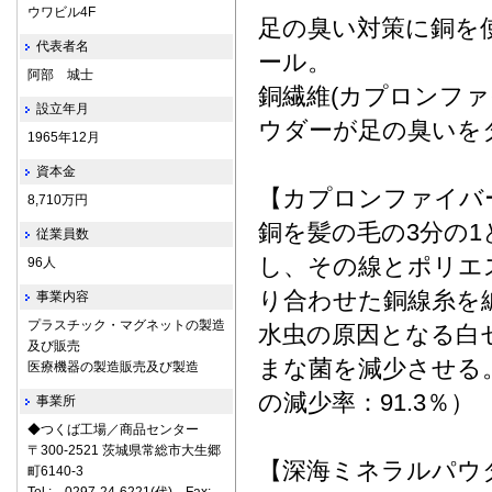
ウワビル4F
足の臭い対策に銅を
代表者名
ール。
阿部 城士
銅繊維(カプロンファ
設立年月
ウダーが足の臭いを
1965年12月
資本金
【カプロンファイバ
8,710万円
銅を髪の毛の3分の
従業員数
し、その線とポリエ
96人
り合わせた銅線糸を
事業内容
プラスチック・マグネットの製造
水虫の原因となる白
及び販売
まな菌を減少させる
医療機器の製造販売及び製造
の減少率：91.3％）
事業所
◆つくば工場／商品センター
〒300-2521 茨城県常総市大生郷
【深海ミネラルパウ
町6140-3