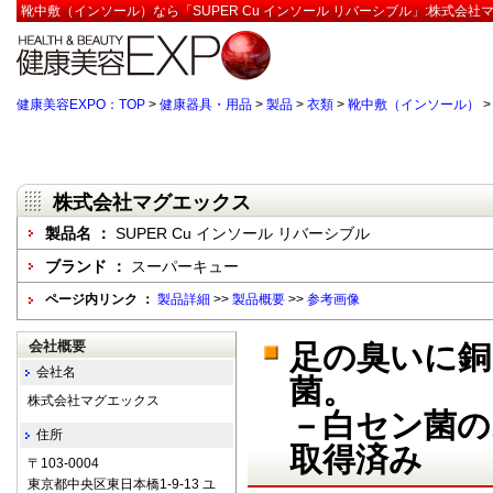
靴中敷（インソール）なら「SUPER Cu インソール リバーシブル」:株式会社
健康美容EXPO：TOP
>
健康器具・用品
>
製品
>
衣類
>
靴中敷（インソール）
株式会社マグエックス
製品名 ：
SUPER Cu インソール リバーシブル
ブランド ：
スーパーキュー
ページ内リンク ：
製品詳細
>>
製品概要
>>
参考画像
会社概要
足の臭いに銅
会社名
菌。
株式会社マグエックス
－白セン菌の
住所
取得済み
〒103-0004
東京都中央区東日本橋1-9-13 ユ