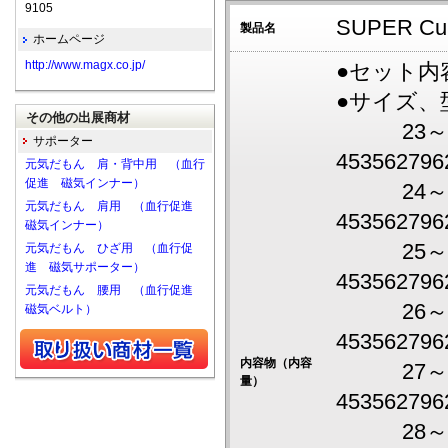
9105
SUPER 
製品名
ホームページ
http://www.magx.co.jp/
●セット内
●サイズ、
その他の出展商材
23～23.
サポーター
453562796
元気だもん 肩・背中用 （血行
促進 磁気インナー）
24～24.
元気だもん 肩用 （血行促進
453562796
磁気インナー）
25～25.
元気だもん ひざ用 （血行促
進 磁気サポーター）
453562796
元気だもん 腰用 （血行促進
26～26.
磁気ベルト）
453562796
内容物（内容
27～27.
量）
453562796
28～28.