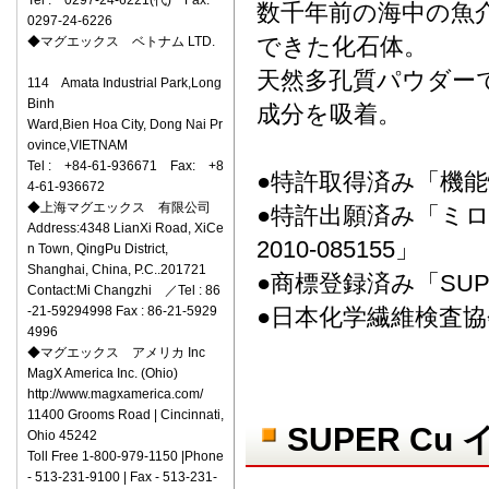
Tel : 0297-24-6221(代) Fax:
数千年前の海中の魚
0297-24-6226
できた化石体。
◆マグエックス ベトナム LTD.
天然多孔質パウダー
114 Amata Industrial Park,Long
Binh
成分を吸着。
Ward,Bien Hoa City, Dong Nai Pr
ovince,VIETNAM
Tel : +84-61-936671 Fax: +8
●特許取得済み「機能性
4-61-936672
◆上海マグエックス 有限公司
●特許出願済み「ミ
Address:4348 LianXi Road, XiCe
2010-085155」
n Town, QingPu District,
Shanghai, China, P.C..201721
●商標登録済み「SUP
Contact:Mi Changzhi ／Tel : 86
-21-59294998 Fax : 86-21-5929
●日本化学繊維検査協
4996
◆マグエックス アメリカ Inc
MagX America Inc. (Ohio)
http://www.magxamerica.com/
11400 Grooms Road | Cincinnati,
SUPER C
Ohio 45242
Toll Free 1-800-979-1150 |Phone
- 513-231-9100 | Fax - 513-231-