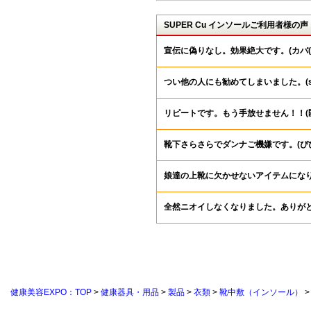
SUPER Cu インソールご利用者様の声
宣伝に偽りなし。効果絶大です。(カバ(
つい他の人にも勧めてしまいました。(sh
リピートです。もう手放せません！！(
靴下さらさらでダンナご機嫌です。(ぴ
娘達の上靴に欠かせないアイテムになり
全然ニオイしなくなりました。ありがと
健康美容EXPO：TOP
>
健康器具・用品
>
製品
>
衣類
>
靴中敷（インソール）