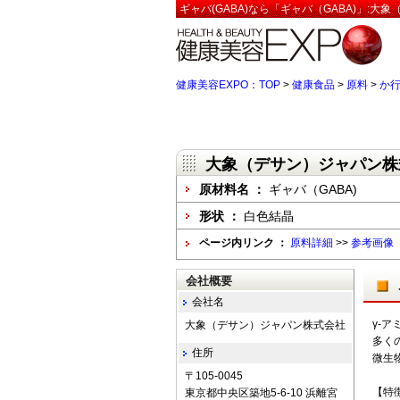
ギャバ(GABA)なら「ギャバ（GABA)」:
健康美容EXPO：TOP
>
健康食品
>
原料
>
か
大象（デサン）ジャパン株
原材料名 ：
ギャバ（GABA)
形状 ：
白色結晶
ページ内リンク ：
原料詳細
>>
参考画像
会社概要
会社名
γ-
大象（デサン）ジャパン株式会社
多く
住所
微生
〒105-0045
【特
東京都中央区築地5-6-10 浜離宮