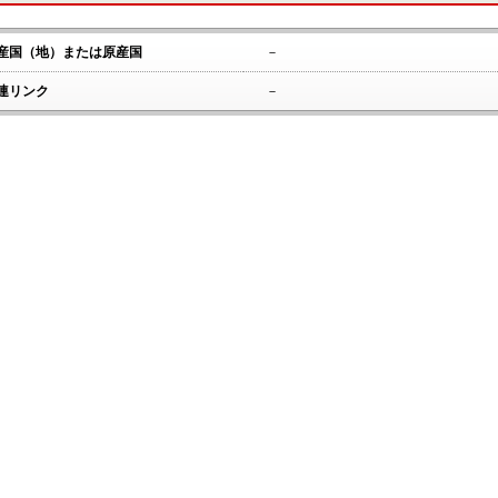
産国（地）または原産国
－
連リンク
－