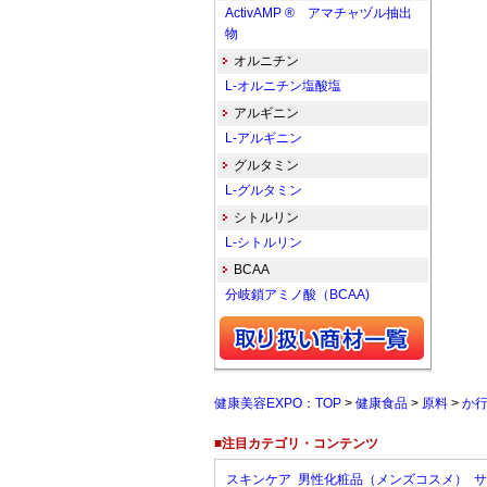
ActivAMP ® アマチャヅル抽出
物
オルニチン
L-オルニチン塩酸塩
アルギニン
L-アルギニン
グルタミン
L-グルタミン
シトルリン
L-シトルリン
BCAA
分岐鎖アミノ酸（BCAA)
健康美容EXPO：TOP
>
健康食品
>
原料
>
か
■注目カテゴリ・コンテンツ
スキンケア
男性化粧品（メンズコスメ）
サ