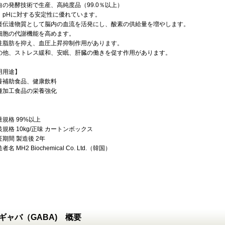
自の発酵技術で生産、高純度品（99.0％以上）
、pHに対する安定性に優れています。
経伝達物質として脳内の血流を活発にし、酸素の供給量を増やします。
細胞の代謝機能を高めます。
性脂肪を抑え、血圧上昇抑制作用があります。
の他、ストレス緩和、安眠、肝臓の働きを促す作用があります。
用用途】
養補助食品、健康飲料
種加工食品の栄養強化
規格 99%以上
規格 10kg/正味 カートンボックス
期間 製造後 2年
名 MH2 Biochemical Co. Ltd.（韓国）
ギャバ（GABA) 概要