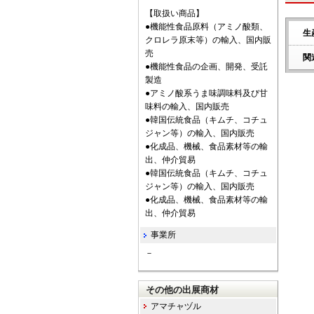
【取扱い商品】
●機能性食品原料（アミノ酸類、
生
クロレラ原末等）の輸入、国内販
売
関
●機能性食品の企画、開発、受託
製造
●アミノ酸系うま味調味料及び甘
味料の輸入、国内販売
●韓国伝統食品（キムチ、コチュ
ジャン等）の輸入、国内販売
●化成品、機械、食品素材等の輸
出、仲介貿易
●韓国伝統食品（キムチ、コチュ
ジャン等）の輸入、国内販売
●化成品、機械、食品素材等の輸
出、仲介貿易
事業所
－
その他の出展商材
アマチャヅル