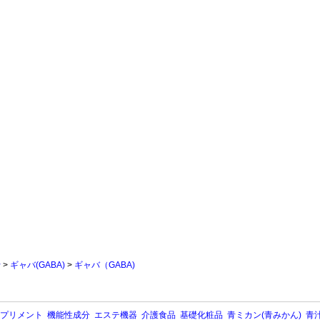
行
>
ギャバ(GABA)
>
ギャバ（GABA)
プリメント
機能性成分
エステ機器
介護食品
基礎化粧品
青ミカン(青みかん)
青汁