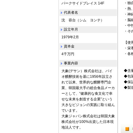
・独
パークサイドプレイス 14F
・熱
代表者名
・神
・脳
沈 容台（シム ヨンテ）
・中
設立年月
・そ
1979年2月
【使
資本金
・栄
・各
4千万円
事業内容
◆含量
大象(デサン）株式会社は、バイ
◆包装
オ醗酵技術を基に1956年設立さ
◆保証
れて以来、世界的な醗酵専門企
◆製造者
業、韓国最大手の総合食品メーカ
ーとして、“健康的な食文化で幸
せな未来を創造する企業”という
大きなビジョンの実践に取り組ん
でいます。
大象ジャパン株式会社は韓国大象
株式会社が100%出資した日本現
地法人です。