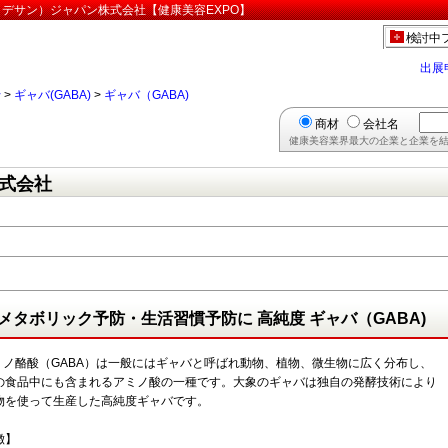
大象（デサン）ジャパン株式会社【健康美容EXPO】
検討中
出展
行
>
ギャバ(GABA)
>
ギャバ（GABA)
商材
会社名
健康美容業界最大の企業と企業を結
式会社
メタボリック予防・生活習慣予防に 高純度 ギャバ（GABA)
アミノ酪酸（GABA）は一般にはギャバと呼ばれ動物、植物、微生物に広く分布し、
の食品中にも含まれるアミノ酸の一種です。大象のギャバは独自の発酵技術により
物を使って生産した高純度ギャバです。
徴】