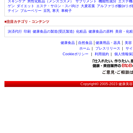
スキンケア
男性化粧品（メンズコスメ）
サプリメント
機能性成分
エステ機
ゲン
ダイエット
エステ・サロン・スパ向け
大麦若葉
アルファリポ酸(αリポ
テイン
ブルーベリー
豆乳
寒天
車椅子
■注目カテゴリ・コンテンツ
決済代行
印刷
健康食品の製造(受託製造)
化粧品
健康食品の原料
美容・化粧
健康食品
│
自然食品
│
健康用品・器具
│
美容
ホーム
|
プレスリリース
|
サイ
Cookieポリシー
|
利用規約
|
個人情報保
Copyright© 2005-2023
健康美容