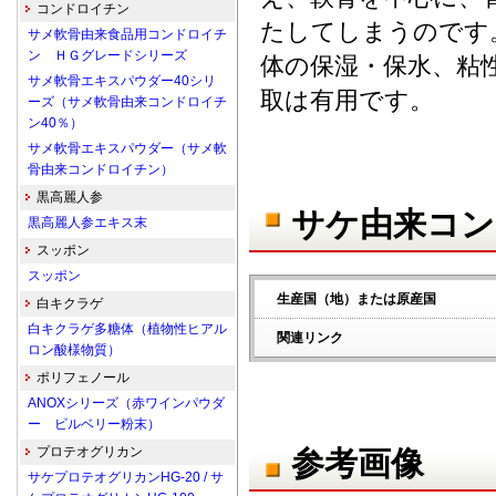
コンドロイチン
たしてしまうのです
サメ軟骨由来食品用コンドロイチ
ン ＨＧグレードシリーズ
体の保湿・保水、粘
サメ軟骨エキスパウダー40シリ
取は有用です。
ーズ（サメ軟骨由来コンドロイチ
ン40％）
サメ軟骨エキスパウダー（サメ軟
骨由来コンドロイチン）
黒高麗人参
サケ由来コン
黒高麗人参エキス末
スッポン
スッポン
生産国（地）または原産国
白キクラゲ
白キクラゲ多糖体（植物性ヒアル
関連リンク
ロン酸様物質）
ポリフェノール
ANOXシリーズ（赤ワインパウダ
ー ビルベリー粉末）
プロテオグリカン
参考画像
サケプロテオグリカンHG-20 / サ