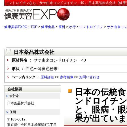
コンドロイチンなら「サケ由来コンドロイチン 40」:日本薬品株式会社【健康美
健康美容EXPO：TOP
>
健康食品
>
原料
>
か行
>
コンドロイチン
>
サケ由来コン
日本薬品株式会社
原材料名 ：
サケ由来コンドロイチン 40
形状 ：
白色〜薄黄色粉末
ページ内リンク ：
原料詳細
>>
参考画像
>>
お問い合わせ
会社概要
日本の伝統食
会社名
ンドロイチン
日本薬品株式会社
と、眼病・眼
住所
果が出ていま
〒103-0012
東京都中央区日本橋堀留町1丁目