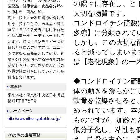
コロジー対策』 の3本を柱に、
の隅々に存在し、ヒ
医薬品・健康食品・食品各分野へ
大切な物質です。
の原材料・商品供給。
海上・陸上の未利用資源の有効活
コンドロイチン硫酸
用を目指すことで、医薬品・健康
食品・食品の各分野における新た
多糖】に分類されて
な商品開発をコーディネートして
しかし、この大切な
います。特にタラソテラピーに着
目した独自のアイデアは、ユニー
ると減ってしまいま
クで有効な新商品として結実。素
材そのものが内包する潜在能力を
は【老化現象】の一
活かしきり、大自然が育んだ活力
を最大限に引き出していくことを
目指しています。
◆コンドロイチン硫
事業所
体の動きを滑らかにし
東京本社：東京都中央区日本橋堀
軟骨を乾燥させると
留町1丁目7番7号
められています。本
ホームページ
ものですが、加齢と
http://www.nihon-yakuhin.co.jp/
低分子化し、粘性も
その他の出展商材
え、軟骨を中心に、