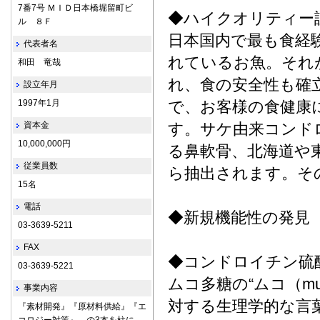
7番7号 ＭＩＤ日本橋堀留町ビ
◆ハイクオリティー
ル ８Ｆ
日本国内で最も食経
代表者名
れているお魚。それ
和田 竜哉
れ、食の安全性も確
設立年月
1997年1月
で、お客様の食健康
資本金
す。サケ由来コンド
10,000,000円
る鼻軟骨、北海道や
従業員数
ら抽出されます。そ
15名
電話
◆新規機能性の発
03-3639-5211
FAX
◆コンドロイチン硫
03-3639-5221
ムコ多糖の“ムコ（m
事業内容
対する生理学的な言葉
『素材開発』『原材料供給』『エ